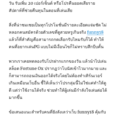
วัน รับเพิ่ม 20 เปอร์เซ็นต์ หรือโปรคืนยอดเสียราย
สัปดาห์ที่ช่วยคืนทุนในตอนที่เล่นเสีย
สิ่งที่น่าชมเชยเป็นทุกโปรโมชั่นมีรายละเอียดแจ่มชัด ไม่
หลอกคนสมัครด้วยตัวเลขที่ดูสวยหรูเกินจริง
funny18
แล้วก็ที่สำคัญคือสามารถกดเลือกรับไหมรับก็ได้ ทำให้
คนที่อยากเล่นPG แบบไม่มีเงื่อนไขก็ไม่ทราบสึกบีบคั้น
พวกเราเคยทดลองรับโปรฝากแรกของวัน แล้วนำไปเล่น
สล็อต Fortune Ox ปรากฏว่าโบนัสเข้าไวมากมาย และ
ก็สามารถถอนเงินออกได้จริงโดยไม่ต้องทำเทิร์นเวอร์
เกินเหมือนเว็บอื่น ชี้ให้เห็นว่าโปรกลุ่มนี้ไม่ใช่แค่ทำให้ดู
ดี แต่ว่าใช้งานได้จริง ช่วยทำให้ผู้เล่นมีกำลังใจเล่นต่อได้
มากขึ้น
ข้อเสนอแนะสำหรับคนที่ยังลังเลว่าเว็บ funny18 คุ้มกับ