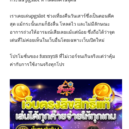
เราเคยเล่นpgslot ช่วงเที่ยงคืนวันเสาร์ซึ่งเป็นตอนพีค
สุด แม้กระนั้นเกมก็ยังลื่น โหลดไว และไม่มีลักษณะ
อาการถ่วงให้อารมณ์เสียเลยแม้แต่น้อย ซึ่งถือได้ว่าจุด
เด่นที่ไม่ค่อยเห็นในเว็บอื่นโดยเฉพาะเว็บเปิดใหม่
โปรโมชั่นของ funny18 ที่ไม่เวอร์จนเกินจริงแต่ว่าคุ้ม
ค่ากับการใช้งานจริงทุกโปร