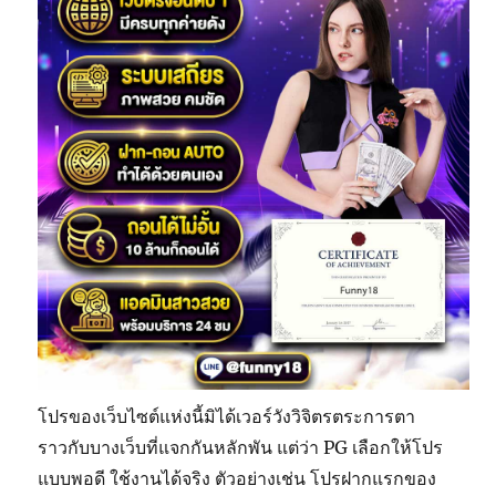
โปรของเว็บไซต์แห่งนี้มิได้เวอร์วังวิจิตรตระการตา
ราวกับบางเว็บที่แจกกันหลักพัน แต่ว่า PG เลือกให้โปร
แบบพอดี ใช้งานได้จริง ตัวอย่างเช่น โปรฝากแรกของ