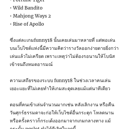
• Wild Bandito
• Mahjong Ways 2
• Rise of Apollo
ซึ่งแต่ละเกมfunny18 นั้นเคยเล่นมาหลายที่ แต่พอเล่น
บนเว็บไซต์แห่งนี้มีความคิดว่ารางวัลออกง่ายดายยิ่งกว่า
เล่นแล้วไม่เครียด เพราะเหตุว่าไม่ต้องรอนานให้โบนัส
เข้าจนถึงหมดอารมณ์
ความเสถียรของระบบ funny18 ในช่วงเวลาคนเล่น
เยอะแยะที่ไม่เคยทำให้เกมสะดุดเลยแม้แต่นาทีเดียว
ตอนที่คนเข้าเล่นจำนวนมากเช่น หลังเลิกงาน หรือคืน
วันศุกร์ธรรมดาจะก่อให้เว็บไซต์อื่นกระตุก โหลดนาน
หรือครั้งคราวก็กระเด้งออกมาจากเกมกลางทาง แม้
กระนั้น pgslot ทำได้ดีเลิศในจุดนี้