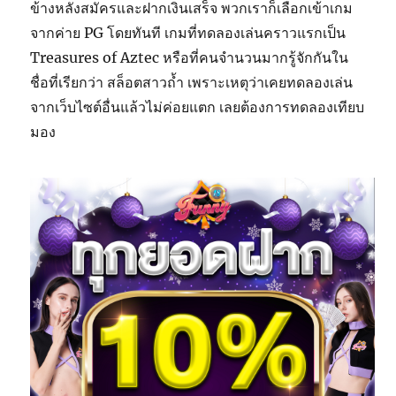
ข้างหลังสมัครและฝากเงินเสร็จ พวกเราก็เลือกเข้าเกม
จากค่าย PG โดยทันที เกมที่ทดลองเล่นคราวแรกเป็น
Treasures of Aztec หรือที่คนจำนวนมากรู้จักกันใน
ชื่อที่เรียกว่า สล็อตสาวถ้ำ เพราะเหตุว่าเคยทดลองเล่น
จากเว็บไซต์อื่นแล้วไม่ค่อยแตก เลยต้องการทดลองเทียบ
มอง