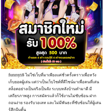
funny18 ไม่ใช่เว็บที่มาเพียงแค่ชั่วครั้งคราวเพื่อหวัง
เก็บยอดผู้เล่น แต่ว่าเป็นเว็บไซต์ที่ดีไซน์มาเพื่อคนที่เล่น
สล็อตอย่างเป็นจริงเป็นจัง ระบบหลังบ้านทำมาดี มี
เสถียรภาพสูง การสมัครแล้วก็ใช้งานไม่ซับซ้อน ฝาก
ถอนง่าย รองรับวอเลท และไม่มีพันธะที่ซับซ้อนให้ผู้เล่น
รู้สึกบีบคั้น