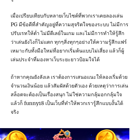
เมื่อเปรียบเทียบกับหลายเว็บไซต์ที่พวกเราเคยลองเล่น
PG มีข้อดีที่สำคัญอยู่ที่ความสุจริตใจของระบบ ไม่มีการ
ปรับเรทให้ต่ำ ไม่มีดีเลย์ในเกม และไม่มีการทำให้รู้สึก
ว่าเล่นยังไงก็ไม่แตก ทุกๆสิ่งทุกๆอย่างให้ความรู้สึกแฟร์
เหมาะกับทั้งมือใหม่ที่อยากเริ่มต้นแบบไม่เสี่ยง แล้วก็ผู้
เล่นประจำที่มองหาเว็บระยะยาวป้อมใจได้
ถ้าหากคุณยังลังเล เราต้องการเสนอแนะให้ลองเริ่มด้วย
จำนวนเงินน้อย แล้วสัมผัสด้วยตัวเอง ด้วยเหตุว่าการเล่น
สล็อตจะต้องเป็นเรื่องสนุก ไม่ใช่ความกลุ้มอกกลุ้มใจ
แล้วก็ funny18 เป็นเว็บที่ทำให้พวกเรารู้สึกแบบงั้นได้
จริง