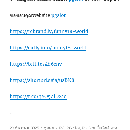
ขอขอบคุณwebsite
pgslot
https://rebrand.ly/funny18-world
https://cutly.info/funny18-world
https://bitt.to/4h6rnv
https://shorturl.asia/usBN8
https://t.co/qYO54iDX1o
…
เขียน
รูป
หมวด
29 ธันวาคม 2025
พูดคุย
PG
,
PG Slot
,
PG Slot เว็บใหม่
,
ทาง