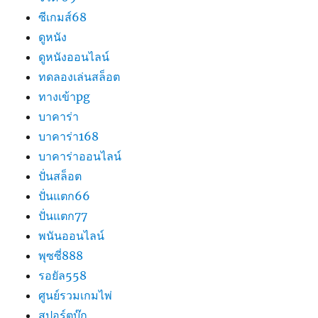
ซีเกมส์68
ดูหนัง
ดูหนังออนไลน์
ทดลองเล่นสล็อต
ทางเข้าpg
บาคาร่า
บาคาร่า168
บาคาร่าออนไลน์
ปั่นสล็อต
ปั่นแตก66
ปั่นแตก77
พนันออนไลน์
พุซซี่888
รอยัล558
ศูนย์รวมเกมไพ่
สปอร์ตบุ๊ก