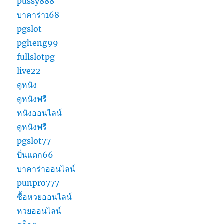
pussy888
บาคาร่า168
pgslot
pgheng99
fullslotpg
live22
ดูหนัง
ดูหนังฟรี
หนังออนไลน์
ดูหนังฟรี
pgslot77
ปั่นแตก66
บาคาร่าออนไลน์
punpro777
ซื้อหวยออนไลน์
หวยออนไลน์