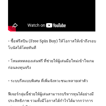
• ซื้อฟรีสปิน (Free Spin Buy) ให้โอกาสให้เข้าถึงรอบ
โบนัสได้โดยทันที
• โหมดทดลองเล่นฟรี ที่ช่วยให้ผู้เล่นมือใหม่เข้าใจเกม
ก่อนลงทุนจริง
• ระบบรีลแบบพิเศษ ที่เพิ่มจังหวะชนะหลายเท่าตัว
ฟีเจอร์กลุ่มนี้ช่วยให้ผู้เล่นสามารถบริหารทุนได้อย่างมี
ประสิทธิภาพ รวมทั้งมีโอกาสได้กำไรได้มากกว่าการ