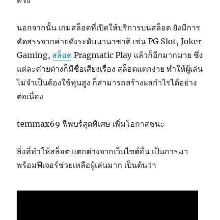
ครั้ง
นอกจากนั้น เกมสล็อตที่เปิดให้บริการบนสล็อต ยังมีการ
คัดสรรจากค่ายดังระดับนานาชาติ เช่น PG Slot, Joker
Gaming,
สล็อต
Pragmatic Play แล้วก็อีกมากมาย ซึ่ง
แต่ละค่ายต่างก็มีชื่อเสียงเรื่อง สล็อตแตกง่าย ทำให้ผู้เล่น
ไม่จำเป็นต้องใช้ทุนสูง ก็สามารถสร้างผลกำไรได้อย่าง
ต่อเนื่อง
temmax69 ฟีพบร์สุดพิเศษ เพิ่มโอกาสชนะ
สิ่งที่ทำให้สล็อต แตกต่างจากเว็บไซต์อื่น เป็นการมา
พร้อมฟีเจอร์ช่วยเหลือผู้เล่นมาก เป็นต้นว่า