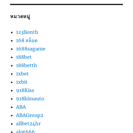
หมวดหมู่
123lionth
168 สล็อต
1688sagame
188bet
188betth
1xbet
1xbit
918Kiss
918kissauto
ABA
ABAGroup2
allbet24hr
alot666