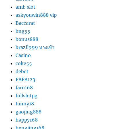
amb slot
askyouwin888 vip
Baccarat
bng55
bonus888
brazil999 ทางเข้า
Casino
coke55
debet
FAFA123
faro168
fullslotpg
funny18
gaojing888
happy168
hengjing168