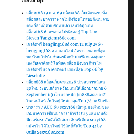
เรื่องล่าสุด
สล็อต168 19 ส.ค. 69 สล็อต168 เว็บเดียวครบ ทั้ง
สล็อตและบาคาร่า ฝากไม่ถึงร้อย ได้สอยตังแน่ จ่าย
ตรง กี่ล้านก็จ่าย คัดมาแล้ว เล่นได้ทุกเกม
สล็อต168 ห้ามพลาด โปรดีรออยู่ Top 2 by
Steven Tangtem168e.com
เครดิตฟรี hengjing168d.com 12 July 2569
hengjing168 หวยออนไลน์ อัตราจ่ายมากที่สุด
ของไทย โปรโมชั่นเครดิตฟรี 100% กล่องสุ่มเฮง
เฮง รับเครดิตฟรี ไลฟ์สด สล็อต ยิงปลา กีฬา ไพ่
เครดิตฟรี แจก เครดิตฟรี เยอะที่สุด Top 66 by
Lieselotte
สล็อต888 สล็อตเว็บตรง 2026 ประสบการณ์เล่น
ยุคใหม่ ระบบเสถียร พร้อมเกมให้เลือกมากมาย 6
September 69 เว็บ แจกหนัก Jin888.asia คาสิ
โนออนไลน์ เว็บใหญ่ ใหม่ล่าสุด Top 74 by Sheila
บาคาร่า 7 AUG 69 sexy168 เปิดมุมมองใหม่ของ
เกมบาคาร่า เซียนบาคาร่าตัวจริงรับ 3 แสน เกมดัง
ฟีเจอร์ครบ สัมผัสโต๊ะสดระดับพรีเมียม sexy168
สมัครไว ได้โปรใหญ่ ใช้สิทธิ์ทันใจ Top 32 by
Otilia Sexy168c.com