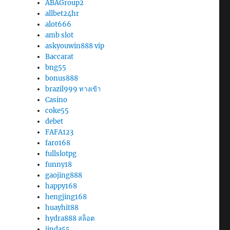
ABAGroup2
allbet24hr
alot666
amb slot
askyouwin888 vip
Baccarat
bng55
bonus888
brazil999 ทางเข้า
Casino
coke55
debet
FAFA123
faro168
fullslotpg
funny18
gaojing888
happy168
hengjing168
huayhit88
hydra888 สล็อต
jinda55