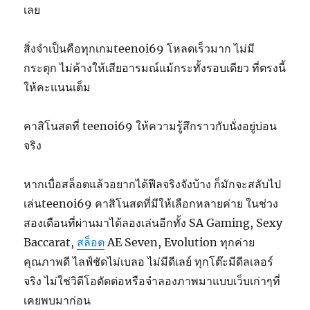
เลย
สิ่งจำเป็นคือทุกเกมteenoi69 โหลดเร็วมาก ไม่มี
กระตุก ไม่ค้างให้เสียอารมณ์แม้กระทั้งรอบเดียว ที่ตรงนี้
ให้คะแนนเต็ม
คาสิโนสดที่ teenoi69 ให้ความรู้สึกราวกับนั่งอยู่บ่อน
จริง
หากเบื่อสล็อตแล้วอยากได้ฟีลจริงจังบ้าง ก็มักจะสลับไป
เล่นteenoi69 คาสิโนสดที่มีให้เลือกหลายค่าย ในช่วง
สองเดือนที่ผ่านมาได้ลองเล่นอีกทั้ง SA Gaming, Sexy
Baccarat,
สล็อต
AE Seven, Evolution ทุกค่าย
คุณภาพดี ไลฟ์ชัดไม่เบลอ ไม่มีดีเลย์ ทุกโต๊ะมีดีลเลอร์
จริง ไม่ใช่วิดีโอตัดต่อหรือจำลองภาพมาแบบเว็บเก่าๆที่
เคยพบมาก่อน