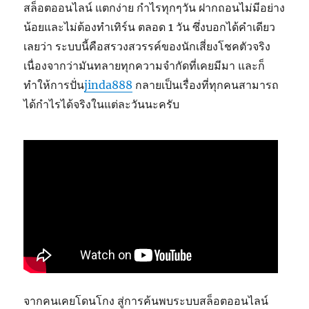
สล็อตออนไลน์ แตกง่าย กำไรทุกๆวัน ฝากถอนไม่มีอย่าง
น้อยและไม่ต้องทำเทิร์น ตลอด 1 วัน ซึ่งบอกได้คำเดียว
เลยว่า ระบบนี้คือสรวงสวรรค์ของนักเสี่ยงโชคตัวจริง
เนื่องจากว่ามันทลายทุกความจำกัดที่เคยมีมา และก็
ทำให้การปั่น
jinda888
กลายเป็นเรื่องที่ทุกคนสามารถ
ได้กำไรได้จริงในแต่ละวันนะครับ
จากคนเคยโดนโกง สู่การค้นพบระบบสล็อตออนไลน์