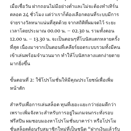
เมื่อเชื่อวัน ฝากถอนไม่มีอย่างต่ำและไม่จะต้องทำเทิร์น
ตลอด 24 ชั่วโมง แต่ว่าเราก็ต้องเลือกตอนที่ระบบมีการ
จ่ายรางวัลหนาแน่นที่สุดด้วย จากสถิติที่ผมจดไว้ ระยะ
เวลาโดยประมาณ 00.00 น. – 02.30 น. รวมทั้งตอน
12.00 น. – 13.30 น. จะเป็นตอนๆที่โบนัสแตกหลายครั้ง
ที่สุด เนื่องมาจากเป็นตอนที่เคลียร์ยอดระบบรวมทั้งมีคน
เข้าเล่นพร้อมจำนวนมาก ทำให้โบนัสกลางแตกง่ายดาย
มากยิ่งขึ้น
ขั้นตอนที่ 2: ใช้โปรโมชั่นให้มีคุณประโยชน์เพื่อเพิ่ม
หน้าตัก
สำหรับเพื่อการเล่นสล็อต ทุนที่เยอะแยะกว่าย่อมดีกว่า
เพราะเพิ่มจังหวะสำหรับการอยู่ในเกมจนกระทั่งรอบ
ฟรีสปิน ผมชอบมองหาโปรโมชั่นบาคาร่า หรือโปรโม
ชั่นสล็อตต้อนรับสมาชิกใหม่ที่เป็นชนิด “ฝากเงินแล้วรับ