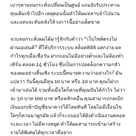
เบาๆหายจนกระทั่งเปลี่ยนเป็นศูนย์ แถมยังรับประทาน
ทุนเดิมเข้าไปอีก เหตุตอนนั้นทำให้ผมหลาบจำไปนาน
และแทบจะหันหลังให้วงการนี้อย่างเด็ดขาด
จวบจนกระทั่งผมได้มารู้จักกับคำว่า “เว็บไซต์ตรงไม่
ผ่านเอเย่นต์” ที่ให้บริการระบบ สล็อต888 แตกง่าย ผล
กำไรทุกเมื่อเชื่อวัน ฝากถอนไม่มีอย่างต่ำและไม่ต้องทำ
เทิร์น ตลอด 24 ชั่วโมง ซึ่งเป็นการปลดล็อกความกลัว
ของผมอย่างสิ้นเชิง ระบบนี้หมายความว่าอย่างไร? มัน
แปลว่า วันนี้คุณมีทุน 10 บาท หรือ 20 บาท คุณก็ฝาก
เข้ามาเล่นได้ รวมทั้งเมื่อใดก็ตามที่คุณปั่นได้กำไร ไม่ว่า
จะ 50 บาท 100 บาท หรือหลักหมื่น คุณสามารถกดเบิก
เงินออกเข้าบัญชีธนาคารได้โดยทันที โดยไม่มีเงื่อนไข
ใดๆก็ตามมาผูกมัด แล้วก็ระบบออโต้ยังดำเนินงานตลอด
ระยะเวลา ไม่มีทางหยุด ทำให้ผมสามารถเข้ามาสร้าง
รายได้พิเศษได้ทุกเวลาที่อยาก