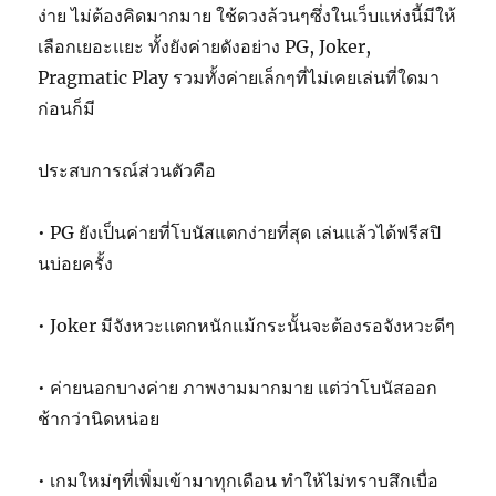
ง่าย ไม่ต้องคิดมากมาย ใช้ดวงล้วนๆซึ่งในเว็บแห่งนี้มีให้
เลือกเยอะแยะ ทั้งยังค่ายดังอย่าง PG, Joker,
Pragmatic Play รวมทั้งค่ายเล็กๆที่ไม่เคยเล่นที่ใดมา
ก่อนก็มี
ประสบการณ์ส่วนตัวคือ
• PG ยังเป็นค่ายที่โบนัสแตกง่ายที่สุด เล่นแล้วได้ฟรีสปิ
นบ่อยครั้ง
• Joker มีจังหวะแตกหนักแม้กระนั้นจะต้องรอจังหวะดีๆ
• ค่ายนอกบางค่าย ภาพงามมากมาย แต่ว่าโบนัสออก
ช้ากว่านิดหน่อย
• เกมใหม่ๆที่เพิ่มเข้ามาทุกเดือน ทำให้ไม่ทราบสึกเบื่อ