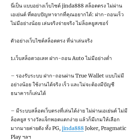
นี่เป็น แบบอย่างเว็บไซต์ jinda888 สล็อตตรง ไม่ผ่าน
เอเย่นต์ ที่ตอบปัญหาจากที่คุณอยากได้: ฝาก-ถอนเร็ว
ไม่มีอย่างน้อย เล่นจริงจ่ายจริง ไม่ล็อคยูสเซอร์
ตัวอย่างเว็บไซต์สล็อตตรง ที่น่าเล่นจริง
1.เว็บสล็อตวอเลท ฝาก-ถอน Auto ไม่มีอย่างต่ำ
– รองรับระบบ ฝาก-ถอนผ่าน True Wallet แบบไม่มี
อย่างน้อย ใช้งานได้จริง เร็ว และไม่จะต้องมีบัญชี
ธนาคารก็เล่นได้
– มีระบบสล็อตเว็บตรงที่เล่นได้ง่าย ไม่ผ่านเอเย่นต์ ไม่มี
ล็อคยูส รางวัลแจ็กพอตแตกง่าย แล้วก็มีเกมให้เลือก
มากมายค่ายดัง ทั้ง PG,
jinda888
Joker, Pragmatic
Play ฯลฯ