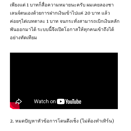
เพียงแต่ 1 บาทก็สื่อความหมายนะครับ ผมเคยลองชา
เลนจ์ตนเองด้วยการฝากเงินเข้าไปแค่ 20 บาท แล้ว
ค่อยๆไต่เบทตาละ 1 บาท จนกระทั่งสามารถเบิกเงินหลัก
พันออกมาได้ ระบบนี้จึงเปิดโอกาสให้ทุกคนเข้าถึงได้
อย่างทัดเทียม
2. หมดปัญหาหัวข้อการโดนดึงเช็ง (ไม่ต้องทำเทิร์น)