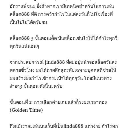
อัตราแพ้ชนะ ยิ่งถ้าหากเรามีเทคนิคสำหรับในการเล่น
สล็อต888 ที่ดี การคว้ากำไรในแต่ละวันก็ไม่ใช่เรื่องที่
เป็นไปไม่ได้ครับผม
สล็อต888 3 ขั้นตอนเด็ด ปั่นสล็อตเช่นไรให้ได้กำไรทุกวี่
ทุกวันแน่นอนๆ
จากประสบการณ์ jinda888 ที่ผมอยู่หน้าจอสล็อตวันละ
หลายชั่วโมง ผมได้ตกผลึกสูตรลับเฉพาะบุคคลที่ช่วยให้
ผมสร้างผลกำไรเข้ากระเป๋าได้ทุกๆวัน โดยมีแนวทาง
ง่ายๆ3 ขั้นตอน ดังนี้นะครับ
ขั้นตอนที่ 1: การเลือกค่ายเกมแล้วก็ระยะเวลาทอง
(Golden Time)
ถึงแม้เราจะเล่นบนเว็บที่เป็นjinda888 แตกง่าย กำไรทุก