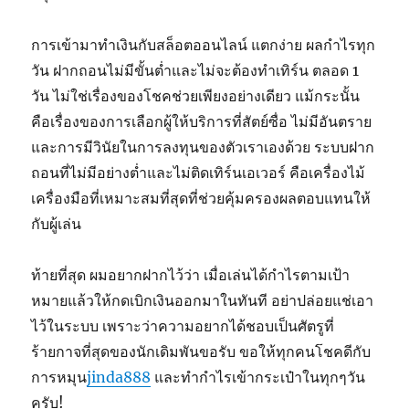
การเข้ามาทำเงินกับสล็อตออนไลน์ แตกง่าย ผลกำไรทุก
วัน ฝากถอนไม่มีขั้นต่ำและไม่จะต้องทำเทิร์น ตลอด 1
วัน ไม่ใช่เรื่องของโชคช่วยเพียงอย่างเดียว แม้กระนั้น
คือเรื่องของการเลือกผู้ให้บริการที่สัตย์ซื่อ ไม่มีอันตราย
และการมีวินัยในการลงทุนของตัวเราเองด้วย ระบบฝาก
ถอนที่ไม่มีอย่างต่ำและไม่ติดเทิร์นเอเวอร์ คือเครื่องไม้
เครื่องมือที่เหมาะสมที่สุดที่ช่วยคุ้มครองผลตอบแทนให้
กับผู้เล่น
ท้ายที่สุด ผมอยากฝากไว้ว่า เมื่อเล่นได้กำไรตามเป้า
หมายแล้วให้กดเบิกเงินออกมาในทันที อย่าปล่อยแช่เอา
ไว้ในระบบ เพราะว่าความอยากได้ชอบเป็นศัตรูที่
ร้ายกาจที่สุดของนักเดิมพันขอรับ ขอให้ทุกคนโชคดีกับ
การหมุน
jinda888
และทำกำไรเข้ากระเป๋าในทุกๆวัน
ครับ!