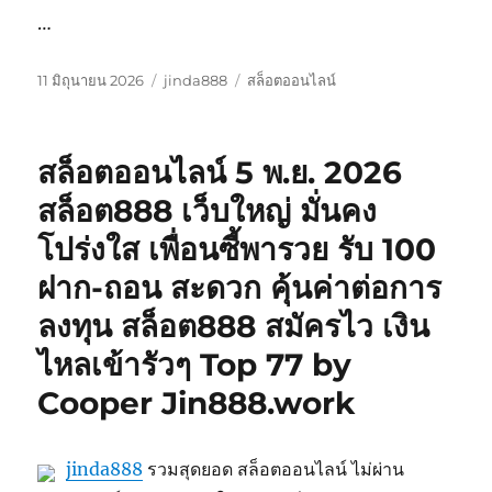
…
เขียน
หมวด
ป้าย
11 มิถุนายน 2026
jinda888
สล็อตออนไลน์
เมื่อ
หมู่
กำกับ
สล็อตออนไลน์ 5 พ.ย. 2026
สล็อต888 เว็บใหญ่ มั่นคง
โปร่งใส เพื่อนซี้พารวย รับ 100
ฝาก-ถอน สะดวก คุ้นค่าต่อการ
ลงทุน สล็อต888 สมัครไว เงิน
ไหลเข้ารัวๆ Top 77 by
Cooper Jin888.work
jinda888
รวมสุดยอด สล็อตออนไลน์ ไม่ผ่าน