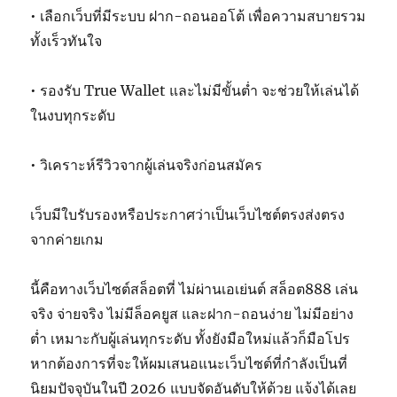
• เลือกเว็บที่มีระบบ ฝาก-ถอนออโต้ เพื่อความสบายรวม
ทั้งเร็วทันใจ
• รองรับ True Wallet และไม่มีขั้นต่ำ จะช่วยให้เล่นได้
ในงบทุกระดับ
• วิเคราะห์รีวิวจากผู้เล่นจริงก่อนสมัคร
เว็บมีใบรับรองหรือประกาศว่าเป็นเว็บไซต์ตรงส่งตรง
จากค่ายเกม
นี้คือทางเว็บไซต์สล็อตที่ ไม่ผ่านเอเย่นต์ สล็อต888 เล่น
จริง จ่ายจริง ไม่มีล็อคยูส และฝาก-ถอนง่าย ไม่มีอย่าง
ต่ำ เหมาะกับผู้เล่นทุกระดับ ทั้งยังมือใหม่แล้วก็มือโปร
หากต้องการที่จะให้ผมเสนอแนะเว็บไซต์ที่กำลังเป็นที่
นิยมปัจจุบันในปี 2026 แบบจัดอันดับให้ด้วย แจ้งได้เลย