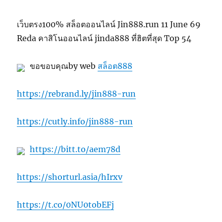
เว็บตรง100% สล็อตออนไลน์ Jin888.run 11 June 69
Reda คาสิโนออนไลน์ jinda888 ที่ฮิตที่สุด Top 54
ขอขอบคุณby web
สล็อต888
https://rebrand.ly/jin888-run
https://cutly.info/jin888-run
https://bitt.to/aem78d
https://shorturl.asia/hIrxv
https://t.co/0NU0tobEFj