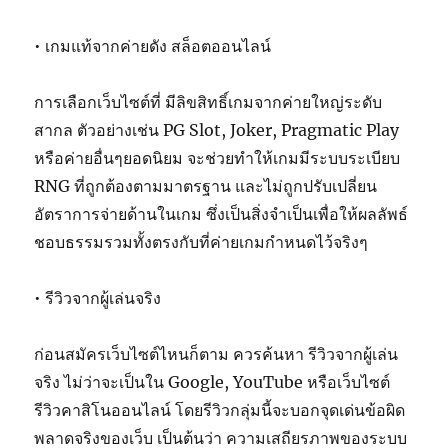
• เกมแท้จากค่ายดัง สล็อตออนไลน์
การเลือกเว็บไซต์ที่ มีลิขสิทธิ์เกมจากค่ายใหญ่ระดับ
สากล ตัวอย่างเช่น PG Slot, Joker, Pragmatic Play
หรือค่ายอื่นๆยอดนิยม จะช่วยทำให้เกมมีระบบระเบียบ
RNG ที่ถูกต้องตามมาตรฐาน และไม่ถูกปรับเปลี่ยน
อัตราการจ่ายด้านในเกม ซึ่งเป็นสิ่งจำเป็นเพื่อให้ผลลัพธ์
ชอบธรรมรวมทั้งตรงกับที่ค่ายเกมกำหนดไว้จริงๆ
• รีวิวจากผู้เล่นจริง
ก่อนสมัครเว็บไซต์ไหนก็ตาม ควรค้นหา รีวิวจากผู้เล่น
จริง ไม่ว่าจะเป็นใน Google, YouTube หรือเว็บไซต์
รีวิวคาสิโนออนไลน์ โดยรีวิวกลุ่มนี้จะบอกจุดเด่นข้อผิด
พลาดจริงของเว็บ เป็นต้นว่า ความเสถียรภาพของระบบ