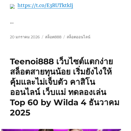
https://t.co/E3RUTktkIj
…
เขียน
หมวด
ป้าย
20 มกราคม 2026
สล็อต888
สล็อตออนไลน์
เมื่อ
หมู่
กำกับ
Teenoi888 เว็บไซต์แตกง่าย
สล็อตสายทุนน้อย เริ่มยังไงให้
คุ้มและไม่เจ็บตัว คาสิโน
ออนไลน์ เว็บแม่ ทดลองเล่น
Top 60 by Wilda 4 ธันวาคม
2025