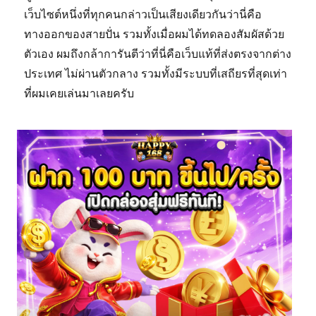
เว็บไซต์หนึ่งที่ทุกคนกล่าวเป็นเสียงเดียวกันว่านี่คือ
ทางออกของสายปั่น รวมทั้งเมื่อผมได้ทดลองสัมผัสด้วย
ตัวเอง ผมถึงกล้าการันตีว่าที่นี่คือเว็บแท้ที่ส่งตรงจากต่าง
ประเทศ ไม่ผ่านตัวกลาง รวมทั้งมีระบบที่เสถียรที่สุดเท่า
ที่ผมเคยเล่นมาเลยครับ