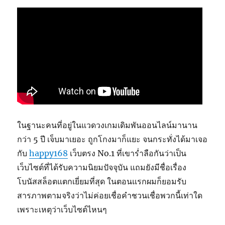
ในฐานะคนที่อยู่ในแวดวงเกมเดิมพันออนไลน์มานาน
กว่า 5 ปี เจ็บมาเยอะ ถูกโกงมาก็แยะ จนกระทั่งได้มาเจอ
กับ
happy168
เว็บตรง No.1 ที่เขาร่ำลือกันว่าเป็น
เว็บไซต์ที่ได้รับความนิยมปัจจุบัน แถมยังมีชื่อเรื่อง
โบนัสสล็อตแตกเยี่ยมที่สุด ในตอนแรกผมก็ยอมรับ
สารภาพตามจริงว่าไม่ค่อยเชื่อคำชวนเชื่อพวกนี้เท่าใด
เพราะเหตุว่าเว็บไซต์ไหนๆ