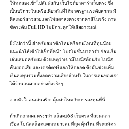
ให้ทดลองเข้าไปสัมผัสกับ เว็บไซต์บาคาร่าเว็บตรง ซึ่ง
เป็นบริการในเครือเดียวกันที่ได้มาตรฐานระดับสากล มี
ดีลเลอร์สาวสวยแจกไพ่สดๆส่งตรงจากคาสิโนจริง ภาพ
ชัดระดับ Full HD ไม่มีกระตุกให้เสียอารมณ์
ยิ่งไปกว่านี้ สำหรับสมาชิกใหม่หรือคนไหนที่ทุนน้อย
แนะนำให้เข้าไปเช็กที่หน้า โปรโมชั่นบาคาร่า ก่อนเริ่ม
เล่นเสมอครับผม ด้วยเหตุว่าเขามีโบนัสต้อนรับ โบนัส
คืนยอดเสีย และเครดิตฟรีแจกให้ตลอด ซึ่งมันช่วยเพิ่ม
เงินลงทุนรวมทั้งลดความเสี่ยงสำหรับในการเล่นของเรา
ได้จำนวนมากอย่างยิ่งจริงๆ
จากหัวใจคนเล่นจริง: คุ้มค่าไหมกับการลงทุนที่นี่
ถ้าเกิดถามผมตรงๆว่า สล็อต168 เว็บตรง ที่สะดุดตา
เรื่อง โบนัสสล็อตแตกเหมาะสมที่สุด คุ้มไหมที่จะสมัคร