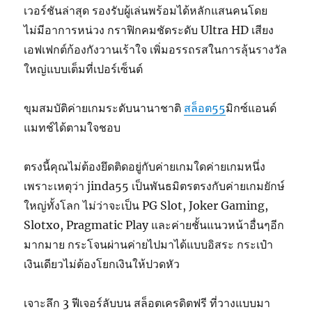
เวอร์ชันล่าสุด รองรับผู้เล่นพร้อมได้หลักแสนคนโดย
ไม่มีอาการหน่วง กราฟิกคมชัดระดับ Ultra HD เสียง
เอฟเฟกต์ก้องกังวานเร้าใจ เพิ่มอรรถรสในการลุ้นรางวัล
ใหญ่แบบเต็มที่เปอร์เซ็นต์
ขุมสมบัติค่ายเกมระดับนานาชาติ
สล็อต55
มิกซ์แอนด์
แมทช์ได้ตามใจชอบ
ตรงนี้คุณไม่ต้องยึดติดอยู่กับค่ายเกมใดค่ายเกมหนึ่ง
เพราะเหตุว่า jinda55 เป็นพันธมิตรตรงกับค่ายเกมยักษ์
ใหญ่ทั้งโลก ไม่ว่าจะเป็น PG Slot, Joker Gaming,
Slotxo, Pragmatic Play และค่ายชั้นแนวหน้าอื่นๆอีก
มากมาย กระโจนผ่านค่ายไปมาได้แบบอิสระ กระเป๋า
เงินเดียวไม่ต้องโยกเงินให้ปวดหัว
เจาะลึก 3 ฟีเจอร์ลับบน สล็อตเครดิตฟรี ที่วางแบบมา