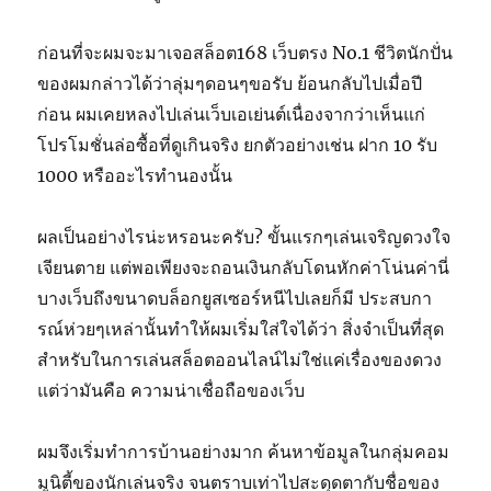
ก่อนที่จะผมจะมาเจอสล็อต168 เว็บตรง No.1 ชีวิตนักปั่น
ของผมกล่าวได้ว่าลุ่มๆดอนๆขอรับ ย้อนกลับไปเมื่อปี
ก่อน ผมเคยหลงไปเล่นเว็บเอเย่นต์เนื่องจากว่าเห็นแก่
โปรโมชั่นล่อซื้อที่ดูเกินจริง ยกตัวอย่างเช่น ฝาก 10 รับ
1000 หรืออะไรทำนองนั้น
ผลเป็นอย่างไรน่ะหรอนะครับ? ขั้นแรกๆเล่นเจริญดวงใจ
เจียนตาย แต่พอเพียงจะถอนเงินกลับโดนหักค่าโน่นค่านี่
บางเว็บถึงขนาดบล็อกยูสเซอร์หนีไปเลยก็มี ประสบกา
รณ์ห่วยๆเหล่านั้นทำให้ผมเริ่มใส่ใจได้ว่า สิ่งจำเป็นที่สุด
สำหรับในการเล่นสล็อตออนไลน์ไม่ใช่แค่เรื่องของดวง
แต่ว่ามันคือ ความน่าเชื่อถือของเว็บ
ผมจึงเริ่มทำการบ้านอย่างมาก ค้นหาข้อมูลในกลุ่มคอม
มูนิตี้ของนักเล่นจริง จนตราบเท่าไปสะดุดตากับชื่อของ