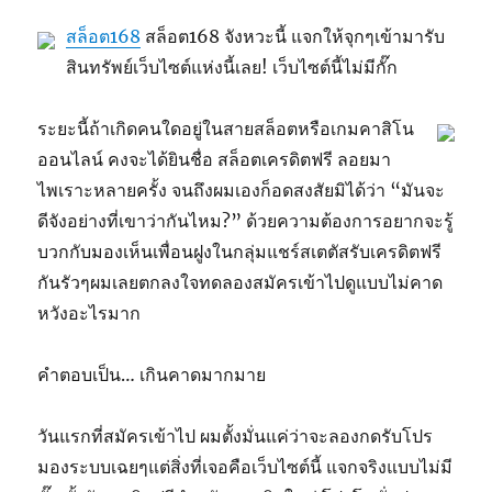
สล็อต168
สล็อต168 จังหวะนี้ แจกให้จุกๆเข้ามารับ
สินทรัพย์เว็บไซต์แห่งนี้เลย! เว็บไซต์นี้ไม่มีกั๊ก
ระยะนี้ถ้าเกิดคนใดอยู่ในสายสล็อตหรือเกมคาสิโน
ออนไลน์ คงจะได้ยินชื่อ สล็อตเครดิตฟรี ลอยมา
ไพเราะหลายครั้ง จนถึงผมเองก็อดสงสัยมิได้ว่า “มันจะ
ดีจังอย่างที่เขาว่ากันไหม?” ด้วยความต้องการอยากจะรู้
บวกกับมองเห็นเพื่อนฝูงในกลุ่มแชร์สเตตัสรับเครดิตฟรี
กันรัวๆผมเลยตกลงใจทดลองสมัครเข้าไปดูแบบไม่คาด
หวังอะไรมาก
คำตอบเป็น… เกินคาดมากมาย
วันแรกที่สมัครเข้าไป ผมตั้งมั่นแค่ว่าจะลองกดรับโปร
มองระบบเฉยๆแต่สิ่งที่เจอคือเว็บไซต์นี้ แจกจริงแบบไม่มี