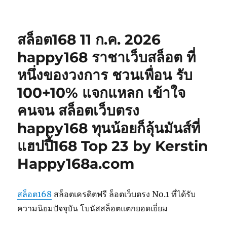
เรื่อง
สล็อต168 11 ก.ค. 2026
happy168 ราชาเว็บสล็อต ที่
หนึ่งของวงการ ชวนเพื่อน รับ
100+10% แจกแหลก เข้าใจ
คนจน สล็อตเว็บตรง
happy168 ทุนน้อยก็ลุ้นมันส์ที่
แฮปปี้168 Top 23 by Kerstin
Happy168a.com
สล็อต168
สล็อตเครดิตฟรี ล็อตเว็บตรง No.1 ที่ได้รับ
ความนิยมปัจจุบัน โบนัสสล็อตแตกยอดเยี่ยม