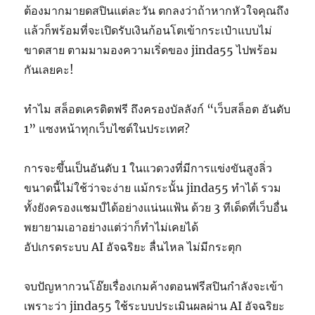
ต้องมากมายดสปินแต่ละวัน ตกลงว่าถ้าหากหัวใจคุณถึง
แล้วก็พร้อมที่จะเปิดรับเงินก้อนโตเข้ากระเป๋าแบบไม่
ขาดสาย ตามมามองความเริ่ดของ jinda55 ไปพร้อม
กันเลยคะ!
ทำไม สล็อตเครดิตฟรี ถึงครองบัลลังก์ “เว็บสล็อต อันดับ
1” แซงหน้าทุกเว็บไซต์ในประเทศ?
การจะขึ้นเป็นอันดับ 1 ในแวดวงที่มีการแข่งขันสูงลิ่ว
ขนาดนี้ไม่ใช้ว่าจะง่าย แม้กระนั้น jinda55 ทำได้ รวม
ทั้งยังครองแชมป์ได้อย่างแน่นแฟ้น ด้วย 3 ทีเด็ดที่เว็บอื่น
พยายามเอาอย่างแต่ว่าก็ทำไม่เคยได้
อัปเกรดระบบ AI อัจฉริยะ ลื่นไหล ไม่มีกระตุก
จบปัญหากวนโอ๊ยเรื่องเกมค้างตอนฟรีสปินกำลังจะเข้า
เพราะว่า jinda55 ใช้ระบบประเมินผลผ่าน AI อัจฉริยะ