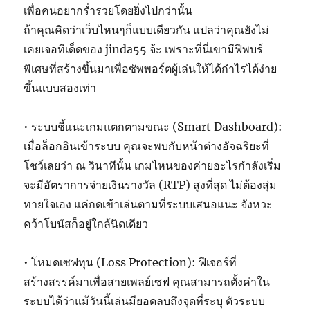
เพื่อคนอยากร่ำรวยโดยยิ่งไปกว่านั้น
ถ้าคุณคิดว่าเว็บไหนๆก็แบบเดียวกัน แปลว่าคุณยังไม่
เคยเจอทีเด็ดของ jinda55 จ้ะ เพราะที่นี่เขามีฟีพบร์
พิเศษที่สร้างขึ้นมาเพื่อซัพพอร์ตผู้เล่นให้ได้กำไรได้ง่าย
ขึ้นแบบสองเท่า
• ระบบชี้แนะเกมแตกตามขณะ (Smart Dashboard):
เมื่อล็อกอินเข้าระบบ คุณจะพบกับหน้าต่างอัจฉริยะที่
โชว์เลยว่า ณ วินาทีนั้น เกมไหนของค่ายอะไรกำลังเริ่ม
จะมีอัตราการจ่ายเงินรางวัล (RTP) สูงที่สุด ไม่ต้องสุ่ม
ทายใจเอง แค่กดเข้าเล่นตามที่ระบบเสนอแนะ จังหวะ
คว้าโบนัสก็อยู่ใกล้นิดเดียว
• โหมดเซฟทุน (Loss Protection): ฟีเจอร์ที่
สร้างสรรค์มาเพื่อสายเพลย์เซฟ คุณสามารถตั้งค่าใน
ระบบได้ว่าแม้วันนี้เล่นมียอดลบถึงจุดที่ระบุ ตัวระบบ