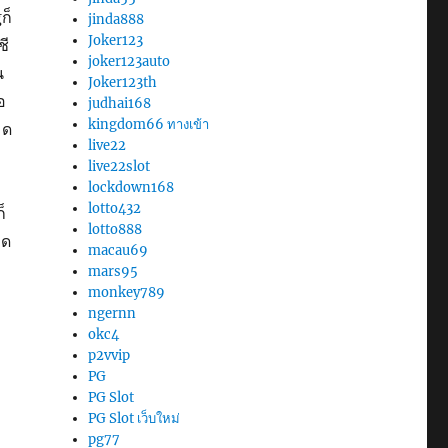
ก็
jinda888
Joker123
ชี
joker123auto
น
Joker123th
อ
judhai168
kingdom66 ทางเข้า
มด
live22
live22slot
็
lockdown168
lotto432
็
lotto888
กด
macau69
า
mars95
monkey789
ngernn
okc4
p2vvip
PG
PG Slot
PG Slot เว็บใหม่
pg77