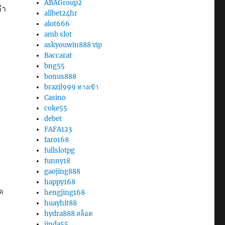
ABAGroup2
คำ
allbet24hr
alot666
amb slot
askyouwin888 vip
Baccarat
bng55
bonus888
brazil999 ทางเข้า
Casino
coke55
debet
FAFA123
faro168
fullslotpg
funny18
gaojing888
happy168
ด
hengjing168
huayhit88
hydra888 สล็อต
jinda55