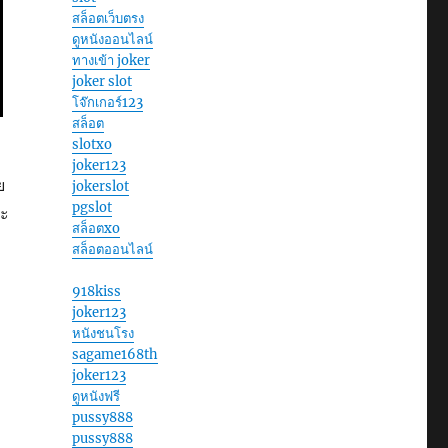
สล็อตเว็บตรง
ดูหนังออนไลน์
ทางเข้า joker
joker slot
โจ๊กเกอร์123
สล็อต
slotxo
joker123
ย
jokerslot
pgslot
อะ
สล็อตxo
สล็อตออนไลน์
918kiss
joker123
หนังชนโรง
sagame168th
joker123
ดูหนังฟรี
pussy888
pussy888