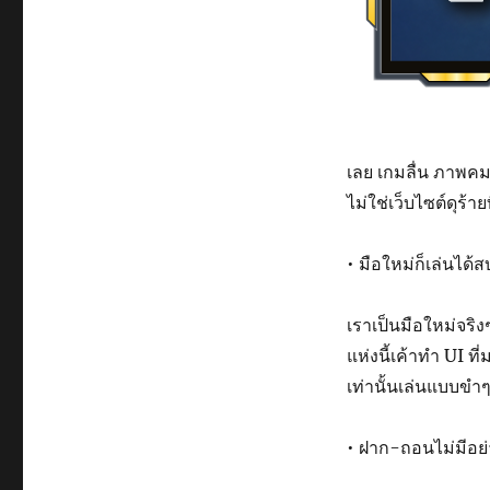
เลย เกมลื่น ภาพคม
ไม่ใช่เว็บไซต์ดุร
• มือใหม่ก็เล่นได้
เราเป็นมือใหม่จริงๆ
แห่งนี้เค้าทำ UI ที
เท่านั้นเล่นแบบขำๆ
• ฝาก-ถอนไม่มีอย่