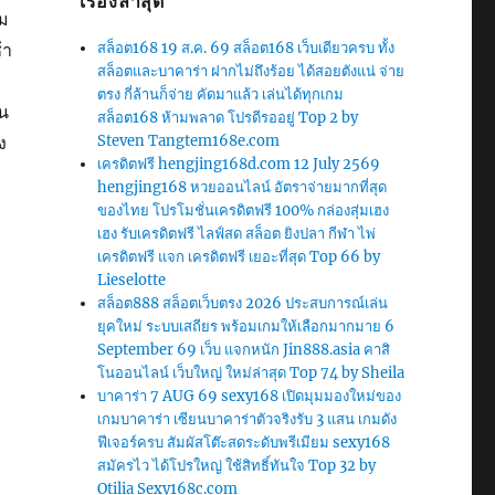
เรื่องล่าสุด
กม
้า
สล็อต168 19 ส.ค. 69 สล็อต168 เว็บเดียวครบ ทั้ง
สล็อตและบาคาร่า ฝากไม่ถึงร้อย ได้สอยตังแน่ จ่าย
ตรง กี่ล้านก็จ่าย คัดมาแล้ว เล่นได้ทุกเกม
่น
สล็อต168 ห้ามพลาด โปรดีรออยู่ Top 2 by
ง
Steven Tangtem168e.com
เครดิตฟรี hengjing168d.com 12 July 2569
hengjing168 หวยออนไลน์ อัตราจ่ายมากที่สุด
ของไทย โปรโมชั่นเครดิตฟรี 100% กล่องสุ่มเฮง
เฮง รับเครดิตฟรี ไลฟ์สด สล็อต ยิงปลา กีฬา ไพ่
เครดิตฟรี แจก เครดิตฟรี เยอะที่สุด Top 66 by
Lieselotte
สล็อต888 สล็อตเว็บตรง 2026 ประสบการณ์เล่น
ยุคใหม่ ระบบเสถียร พร้อมเกมให้เลือกมากมาย 6
September 69 เว็บ แจกหนัก Jin888.asia คาสิ
โนออนไลน์ เว็บใหญ่ ใหม่ล่าสุด Top 74 by Sheila
บาคาร่า 7 AUG 69 sexy168 เปิดมุมมองใหม่ของ
เกมบาคาร่า เซียนบาคาร่าตัวจริงรับ 3 แสน เกมดัง
ฟีเจอร์ครบ สัมผัสโต๊ะสดระดับพรีเมียม sexy168
สมัครไว ได้โปรใหญ่ ใช้สิทธิ์ทันใจ Top 32 by
Otilia Sexy168c.com