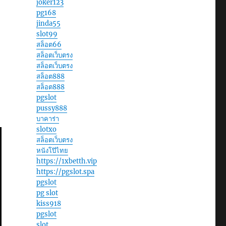
joker123
pg168
jinda55
slot99
สล็อต66
สล็อตเว็บตรง
สล็อตเว็บตรง
สล็อต888
สล็อต888
pgslot
pussy888
บาคาร่า
slotxo
สล็อตเว็บตรง
หนังโป๊ไทย
https://1xbetth.vip
https://pgslot.spa
pgslot
pg slot
kiss918
pgslot
slot