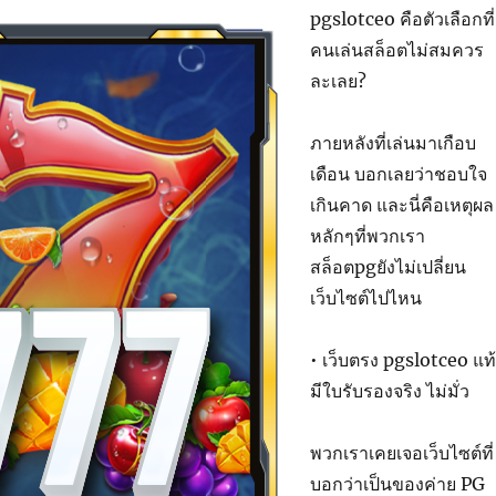
pgslotceo คือตัวเลือกที่
คนเล่นสล็อตไม่สมควร
ละเลย?
ภายหลังที่เล่นมาเกือบ
เดือน บอกเลยว่าชอบใจ
เกินคาด และนี่คือเหตุผล
หลักๆที่พวกเรา
สล็อตpgยังไม่เปลี่ยน
เว็บไซต์ไปไหน
• เว็บตรง pgslotceo แท้
มีใบรับรองจริง ไม่มั่ว
พวกเราเคยเจอเว็บไซต์ที่
บอกว่าเป็นของค่าย PG