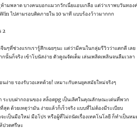
ห้ามพลาด บางคนบอกแมวกวักเนี่ยแอบเกลือ แต่ว่าเราพบวันทอง
g Win ไปสามรอบติดภายใน 10 นาที แบบร้องว้าวมากกก
s 2
ๆที่ช่วงแรกเรารู้สึกเฉยๆนะ แต่ว่ามีคนในกลุ่มรีวิวว่าแตกดี เลย
นั้นก็จริง เข้าโบนัสง่าย ตัวคูณจัดเต็ม เล่นเพลิดเพลินจนลืมเวลา
นง่าย รองรับวอเลทด้วย! เหมาะกับคนยุคสมัยใหม่จริงๆ
่า ระบบฝากถอนของ สล็อตpg เป็นเลิศในคุณลักษณะเด่นที่พวก
ุด ด้วยเหตุว่ามัน ง่ายแล้วก็เร็วจริง แบบที่ไม่ต้องมีระเบียบ
ะเป็นมือใหม่ มือโปร หรือผู้ที่ไม่ถนัดเรื่องเทคโนโลยี ก็ทำเป็นหม
ให้ปวดศรีษะ