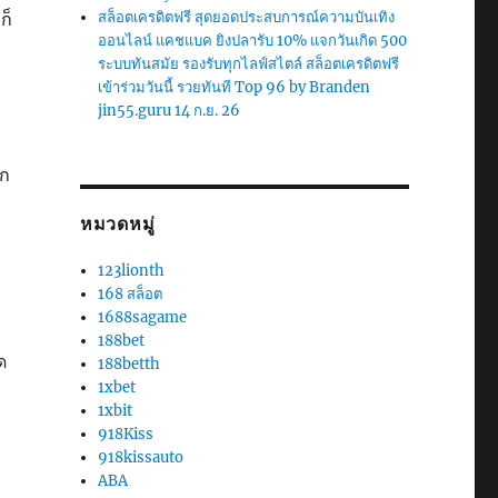
ก็
สล็อตเครดิตฟรี สุดยอดประสบการณ์ความบันเทิง
ออนไลน์ แคชแบค ยิงปลารับ 10% แจกวันเกิด 500
ระบบทันสมัย รองรับทุกไลฟ์สไตล์ สล็อตเครดิตฟรี
เข้าร่วมวันนี้ รวยทันที Top 96 by Branden
jin55.guru 14 ก.ย. 26
าก
หมวดหมู่
123lionth
168 สล็อต
1688sagame
!
188bet
ด
188betth
1xbet
1xbit
918Kiss
918kissauto
ABA