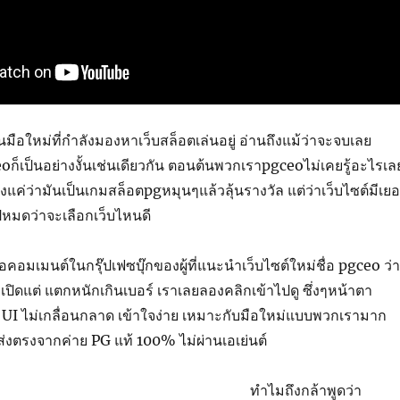
มือใหม่ที่กำลังมองหาเว็บสล็อตเล่นอยู่ อ่านถึงแม้ว่าจะจบเลย
ก็เป็นอย่างงั้นเช่นเดียวกัน ตอนต้นพวกเราpgceoไม่เคยรู้อะไรเล
พียงแค่ว่ามันเป็นเกมสล็อตpgหมุนๆแล้วลุ้นรางวัล แต่ว่าเว็บไซต์มีเย
หมดว่าจะเลือกเว็บไหนดี
จอคอมเมนต์ในกรุ๊ปเฟซบุ๊กของผู้ที่แนะนำเว็บไซต์ใหม่ชื่อ pgceo ว่า
งจะเปิดแต่ แตกหนักเกินเบอร์ เราเลยลองคลิกเข้าไปดู ซึ่งๆหน้าตา
าด UI ไม่เกลื่อนกลาด เข้าใจง่าย เหมาะกับมือใหม่แบบพวกเรามาก
ส่งตรงจากค่าย PG แท้ 100% ไม่ผ่านเอเย่นต์
ทำไมถึงกล้าพูดว่า