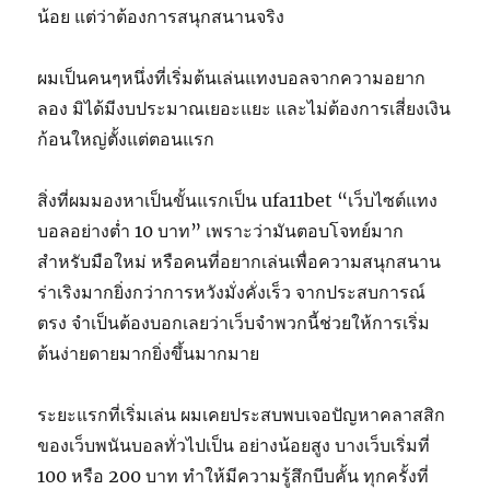
น้อย แต่ว่าต้องการสนุกสนานจริง
ผมเป็นคนๆหนึ่งที่เริ่มต้นเล่นแทงบอลจากความอยาก
ลอง มิได้มีงบประมาณเยอะแยะ และไม่ต้องการเสี่ยงเงิน
ก้อนใหญ่ตั้งแต่ตอนแรก
สิ่งที่ผมมองหาเป็นขั้นแรกเป็น ufa11bet “เว็บไซต์แทง
บอลอย่างต่ำ 10 บาท” เพราะว่ามันตอบโจทย์มาก
สำหรับมือใหม่ หรือคนที่อยากเล่นเพื่อความสนุกสนาน
ร่าเริงมากยิ่งกว่าการหวังมั่งคั่งเร็ว จากประสบการณ์
ตรง จำเป็นต้องบอกเลยว่าเว็บจำพวกนี้ช่วยให้การเริ่ม
ต้นง่ายดายมากยิ่งขึ้นมากมาย
ระยะแรกที่เริ่มเล่น ผมเคยประสบพบเจอปัญหาคลาสสิก
ของเว็บพนันบอลทั่วไปเป็น อย่างน้อยสูง บางเว็บเริ่มที่
100 หรือ 200 บาท ทำให้มีความรู้สึกบีบคั้น ทุกครั้งที่