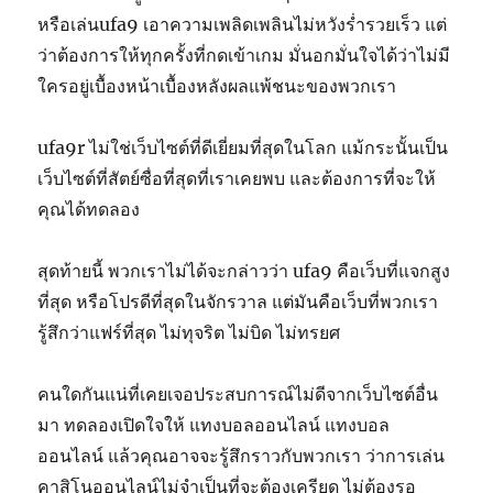
หรือเล่นufa9 เอาความเพลิดเพลินไม่หวังร่ำรวยเร็ว แต่
ว่าต้องการให้ทุกครั้งที่กดเข้าเกม มั่นอกมั่นใจได้ว่าไม่มี
ใครอยู่เบื้องหน้าเบื้องหลังผลแพ้ชนะของพวกเรา
ufa9r ไม่ใช่เว็บไซต์ที่ดีเยี่ยมที่สุดในโลก แม้กระนั้นเป็น
เว็บไซต์ที่สัตย์ซื่อที่สุดที่เราเคยพบ และต้องการที่จะให้
คุณได้ทดลอง
สุดท้ายนี้ พวกเราไม่ได้จะกล่าวว่า ufa9 คือเว็บที่แจกสูง
ที่สุด หรือโปรดีที่สุดในจักรวาล แต่มันคือเว็บที่พวกเรา
รู้สึกว่าแฟร์ที่สุด ไม่ทุจริต ไม่บิด ไม่ทรยศ
คนใดกันแน่ที่เคยเจอประสบการณ์ไม่ดีจากเว็บไซต์อื่น
มา ทดลองเปิดใจให้ แทงบอลออนไลน์ แทงบอล
ออนไลน์ แล้วคุณอาจจะรู้สึกราวกับพวกเรา ว่าการเล่น
คาสิโนออนไลน์ไม่จำเป็นที่จะต้องเครียด ไม่ต้องรอ