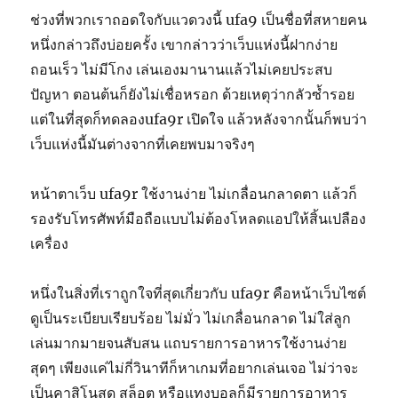
ช่วงที่พวกเราถอดใจกับแวดวงนี้ ufa9 เป็นชื่อที่สหายคน
หนึ่งกล่าวถึงบ่อยครั้ง เขากล่าวว่าเว็บแห่งนี้ฝากง่าย
ถอนเร็ว ไม่มีโกง เล่นเองมานานแล้วไม่เคยประสบ
ปัญหา ตอนต้นก็ยังไม่เชื่อหรอก ด้วยเหตุว่ากลัวซ้ำรอย
แต่ในที่สุดก็ทดลองufa9r เปิดใจ แล้วหลังจากนั้นก็พบว่า
เว็บแห่งนี้มันต่างจากที่เคยพบมาจริงๆ
หน้าตาเว็บ ufa9r ใช้งานง่าย ไม่เกลื่อนกลาดตา แล้วก็
รองรับโทรศัพท์มือถือแบบไม่ต้องโหลดแอปให้สิ้นเปลือง
เครื่อง
หนึ่งในสิ่งที่เราถูกใจที่สุดเกี่ยวกับ ufa9r คือหน้าเว็บไซต์
ดูเป็นระเบียบเรียบร้อย ไม่มั่ว ไม่เกลื่อนกลาด ไม่ใส่ลูก
เล่นมากมายจนสับสน แถบรายการอาหารใช้งานง่าย
สุดๆ เพียงแค่ไม่กี่วินาทีก็หาเกมที่อยากเล่นเจอ ไม่ว่าจะ
เป็นคาสิโนสด สล็อต หรือแทงบอลก็มีรายการอาหาร