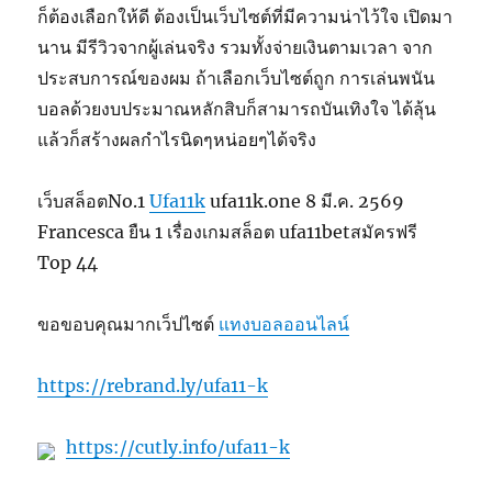
ก็ต้องเลือกให้ดี ต้องเป็นเว็บไซต์ที่มีความน่าไว้ใจ เปิดมา
นาน มีรีวิวจากผู้เล่นจริง รวมทั้งจ่ายเงินตามเวลา จาก
ประสบการณ์ของผม ถ้าเลือกเว็บไซต์ถูก การเล่นพนัน
บอลด้วยงบประมาณหลักสิบก็สามารถบันเทิงใจ ได้ลุ้น
แล้วก็สร้างผลกำไรนิดๆหน่อยๆได้จริง
เว็บสล็อตNo.1
Ufa11k
ufa11k.one 8 มี.ค. 2569
Francesca ยืน 1 เรื่องเกมสล็อต ufa11betสมัครฟรี
Top 44
ขอขอบคุณมากเว็ปไซต์
แทงบอลออนไลน์
https://rebrand.ly/ufa11-k
https://cutly.info/ufa11-k