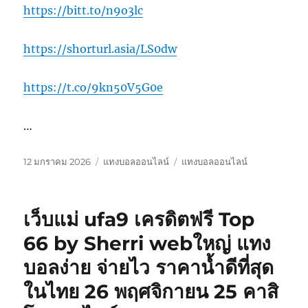
https://bitt.to/n9o3lc
https://shorturl.asia/LS0dw
https://t.co/9kn50V5G0e
…
เขียน
หมวด
ป้าย
12 มกราคม 2026
แทงบอลออนไลน์
แทงบอลออนไลน์
เมื่อ
หมู่
กำกับ
เว็บแม่ ufa9 เครดิตฟรี Top
66 by Sherri webใหญ่ แทง
บอลง่าย จ่ายไว ราคาน้ำดีที่สุด
ในไทย 26 พฤศจิกายน 25 คาสิ