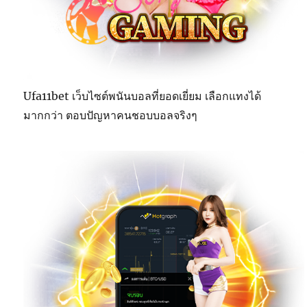
Ufa11bet เว็บไซต์พนันบอลที่ยอดเยี่ยม เลือกแทงได้
มากกว่า ตอบปัญหาคนชอบบอลจริงๆ