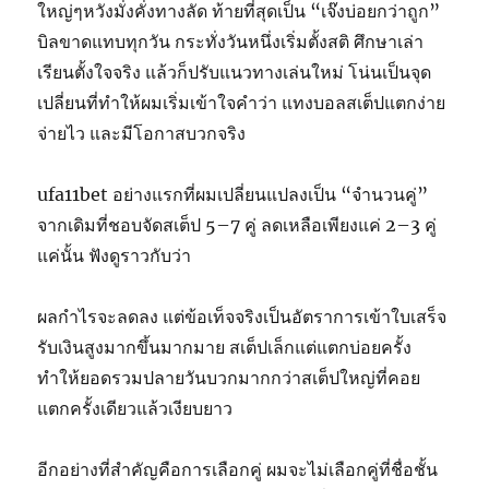
ใหญ่ๆหวังมั่งคั่งทางลัด ท้ายที่สุดเป็น “เจ๊งบ่อยกว่าถูก”
บิลขาดแทบทุกวัน กระทั่งวันหนึ่งเริ่มตั้งสติ ศึกษาเล่า
เรียนตั้งใจจริง แล้วก็ปรับแนวทางเล่นใหม่ โน่นเป็นจุด
เปลี่ยนที่ทำให้ผมเริ่มเข้าใจคำว่า แทงบอลสเต็ปแตกง่าย
จ่ายไว และมีโอกาสบวกจริง
ufa11bet อย่างแรกที่ผมเปลี่ยนแปลงเป็น “จำนวนคู่”
จากเดิมที่ชอบจัดสเต็ป 5–7 คู่ ลดเหลือเพียงแค่ 2–3 คู่
แค่นั้น ฟังดูราวกับว่า
ผลกำไรจะลดลง แต่ข้อเท็จจริงเป็นอัตราการเข้าใบเสร็จ
รับเงินสูงมากขึ้นมากมาย สเต็ปเล็กแต่แตกบ่อยครั้ง
ทำให้ยอดรวมปลายวันบวกมากกว่าสเต็ปใหญ่ที่คอย
แตกครั้งเดียวแล้วเงียบยาว
อีกอย่างที่สำคัญคือการเลือกคู่ ผมจะไม่เลือกคู่ที่ชื่อชั้น