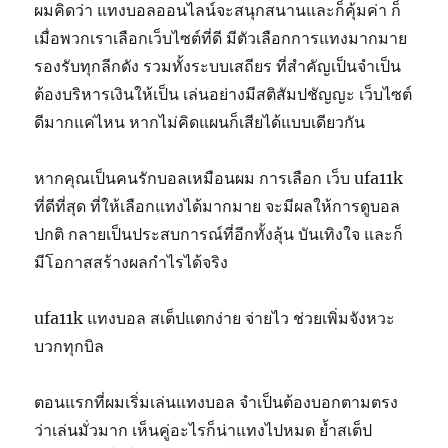
ผมคิดว่า แทงบอลออนไลน์จะสนุกสนานและก็คุ้มค่า ก็
เมื่อพวกเราเลือกเว็บไซต์ที่ดี มีตัวเลือกการแทงมากมาย
รองรับทุกลีกดัง รวมทั้งระบบเสถียร ที่สำคัญเป็นจำเป็น
ต้องบริหารเงินให้เป็น เล่นอย่างมีสติสัมปชัญญะ เว็บไซต์
ดีมากแค่ไหน หากไม่คิดแผนก็เสียได้แบบเดียวกัน
หากคุณเป็นคนรักบอลเหมือนผม การเลือก เว็บ ufa11k
ที่ดีที่สุด ที่ให้เลือกแทงได้มากมาย จะมีผลให้การดูบอล
ปกติ กลายเป็นประสบการณ์ที่อีกทั้งลุ้น บันเทิงใจ และก็
มีโอกาสสร้างผลกำไรได้จริง
ufa11k แทงบอล สเต็ปแตกง่าย จ่ายไว ช่วยเพิ่มจังหวะ
บวกทุกบิล
ตอนแรกที่ผมเริ่มเล่นแทงบอล จำเป็นต้องบอกตามตรง
ว่าเล่นมั่วมาก เห็นคู่อะไรก็น่าแทงไปหมด ย้ำสเต็ป