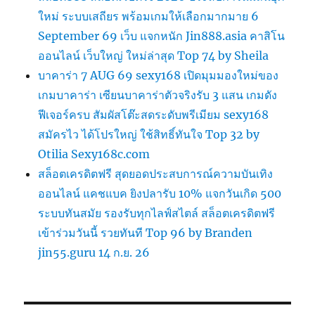
ใหม่ ระบบเสถียร พร้อมเกมให้เลือกมากมาย 6
September 69 เว็บ แจกหนัก Jin888.asia คาสิโน
ออนไลน์ เว็บใหญ่ ใหม่ล่าสุด Top 74 by Sheila
บาคาร่า 7 AUG 69 sexy168 เปิดมุมมองใหม่ของ
เกมบาคาร่า เซียนบาคาร่าตัวจริงรับ 3 แสน เกมดัง
ฟีเจอร์ครบ สัมผัสโต๊ะสดระดับพรีเมียม sexy168
สมัครไว ได้โปรใหญ่ ใช้สิทธิ์ทันใจ Top 32 by
Otilia Sexy168c.com
สล็อตเครดิตฟรี สุดยอดประสบการณ์ความบันเทิง
ออนไลน์ แคชแบค ยิงปลารับ 10% แจกวันเกิด 500
ระบบทันสมัย รองรับทุกไลฟ์สไตล์ สล็อตเครดิตฟรี
เข้าร่วมวันนี้ รวยทันที Top 96 by Branden
jin55.guru 14 ก.ย. 26