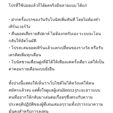
โปรที่ใช้บ่อยแล้วก็ได้ผลจริงมีหลายแบบ ได้แก่
• ฝากครั้งแรกของวันรับโบนัสเพิ่มทันที โดยไม่ต้องทำ
เทิร์นเวอร์วัง
• คืนยอดเสียรายสัปดาห์ ไม่ต้องกดรับเอง ระบบจะโอน
กลับให้อัตโนมัติ
• โปรสะสมยอดเทิร์นแล้วแลกเปลี่ยนของรางวัล หรือรับ
เครดิตเพิ่มทุกเดือน
• โบนัสชวนเพื่อนฝูงที่มิได้ให้เพียงแค่ครั้งเดียว แต่ให้เป็น
ค่าคอมรายเดือนแบบยั่งยืน
ทั้งปวงนี้แสดงให้เห็นว่าเว็บไซต์ไม่ได้หวังแค่ให้คน
สมัครแล้วจบ แต่ตั้งใจดูแลผู้เล่นlion123ระยะยาวแบบ
คนที่อยากให้กลับมาเล่นต่อเรื่อยๆซึ่งตรงกับความ
ประพฤติปฏิบัติของผู้ที่เล่นเสมอๆรวมทั้งปรารถนาความ
มั่นคงสำหรับการลงทุน