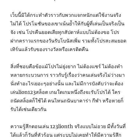
เว็บนี้มิได้กระทำตัวราวกับพวกแจกหนักแต่ใช้งานจริง
ไม่ได้ โปรโมชันของเขาเน้นย้ำให้กับผู้ที่เล่นเป็นจริงเป็น
จัง เช่น โปรคืนยอดเสียทุกสัปดาห์แบบไม่ต้องขอ โปร
ฝากคราวแรกของวันรับโบนัสเพิ่ม รวมทั้งโปรสะสมยอด
เทิร์นแล้วรับของรางวัลหรือเครดิตคืน
สิ่งที่ชอบคือข้อแม้โปรไม่ยุ่งยาก ไม่ต้องแชร์ ไม่ต้องทำ
หลายกระบวนการ ราวกับรู้เรื่องว่าคนเล่นจริงไม่ว่างมา
นั่งทำอะไรเยอะๆอย่างนั้น และไม่มีการบังคับว่าจะต้อง
เล่นlion123สล็อต เกมใดเกมหนึ่งถึงจะรับโปรได้ ใคร
ถนัดสล็อตก็ใช้ได้ คนไหนถนันบาคาร่า กีฬา หรือหวยก็
รับได้เช่นเดียวกัน
ความรู้สึกตอนเล่น 123lionth จริงแบบไม่อวย มีทั้งวันที่
ได้แล้วก็วันที่หัวร้อน แต่ระบบไม่เคยทำให้มีความรู้สึก