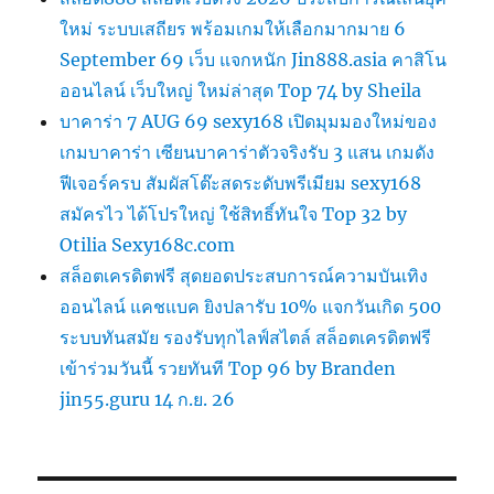
ใหม่ ระบบเสถียร พร้อมเกมให้เลือกมากมาย 6
September 69 เว็บ แจกหนัก Jin888.asia คาสิโน
ออนไลน์ เว็บใหญ่ ใหม่ล่าสุด Top 74 by Sheila
บาคาร่า 7 AUG 69 sexy168 เปิดมุมมองใหม่ของ
เกมบาคาร่า เซียนบาคาร่าตัวจริงรับ 3 แสน เกมดัง
ฟีเจอร์ครบ สัมผัสโต๊ะสดระดับพรีเมียม sexy168
สมัครไว ได้โปรใหญ่ ใช้สิทธิ์ทันใจ Top 32 by
Otilia Sexy168c.com
สล็อตเครดิตฟรี สุดยอดประสบการณ์ความบันเทิง
ออนไลน์ แคชแบค ยิงปลารับ 10% แจกวันเกิด 500
ระบบทันสมัย รองรับทุกไลฟ์สไตล์ สล็อตเครดิตฟรี
เข้าร่วมวันนี้ รวยทันที Top 96 by Branden
jin55.guru 14 ก.ย. 26