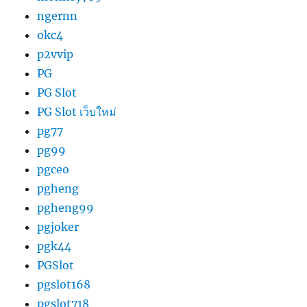
ngernn
okc4
p2vvip
PG
PG Slot
PG Slot เว็บใหม่
pg77
pg99
pgceo
pgheng
pgheng99
pgjoker
pgk44
PGSlot
pgslot168
pgslot718