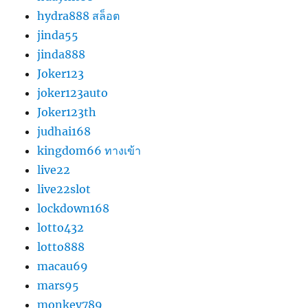
hydra888 สล็อต
jinda55
jinda888
Joker123
joker123auto
Joker123th
judhai168
kingdom66 ทางเข้า
live22
live22slot
lockdown168
lotto432
lotto888
macau69
mars95
monkey789