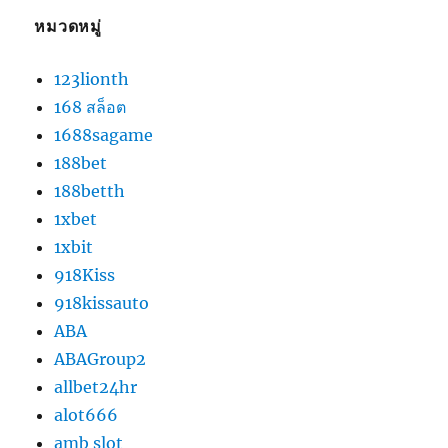
หมวดหมู่
123lionth
168 สล็อต
1688sagame
188bet
188betth
1xbet
1xbit
918Kiss
918kissauto
ABA
ABAGroup2
allbet24hr
alot666
amb slot