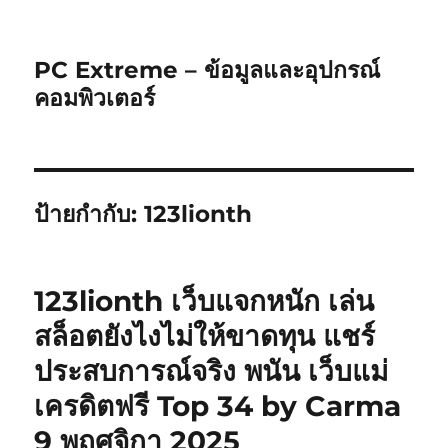
PC Extreme – ข้อมูลและอุปกรณ์
คอมพิวเตอร์
ป้ายกำกับ:
123lionth
123lionth เว็บแจกหนัก เล่น
สล็อตยังไงไม่ให้ขาดทุน แชร์
ประสบการณ์จริง พนัน เว็บแม่
เครดิตฟรี Top 34 by Carma
9 พฤศจิกา 2025