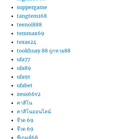
suppergame
tangtem168
teenoi888
temmax69
texas24
tookhuay 88 ถูกหวย88
ufa77
ufa89
ufa9r
ufabet
zeus66v2
คาสิโน
คาสิโนออนไลน์
จ๊วด 69
จ๊วด 69
ซีเกมส์68