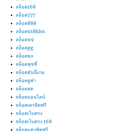
สล็อต168
สล็อต777
สล็อต888
สล็อต918kiss
สล็อต99
สล็อตpg
สล็อตxo
สล็อตพุซซี่
สล็อตมันนี่เกม
สล็อตยูฟ่า
สล็อตสด
สล็อตออนไลน์
สล็อตเครดิตฟรี
สล็อตเว็บตรง
สล็อตเว็บตรง 168
สล็อตเเครดิตฟรี