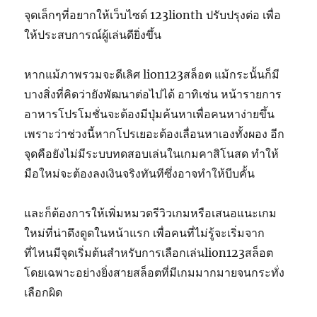
จุดเล็กๆที่อยากให้เว็บไซต์ 123lionth ปรับปรุงต่อ เพื่อ
ให้ประสบการณ์ผู้เล่นดียิ่งขึ้น
หากแม้ภาพรวมจะดีเลิศ lion123สล็อต แม้กระนั้นก็มี
บางสิ่งที่คิดว่ายังพัฒนาต่อไปได้ อาทิเช่น หน้ารายการ
อาหารโปรโมชั่นจะต้องมีปุ่มค้นหาเพื่อคนหาง่ายขึ้น
เพราะว่าช่วงนี้หากโปรเยอะต้องเลื่อนหาเองทั้งผอง อีก
จุดคือยังไม่มีระบบทดสอบเล่นในเกมคาสิโนสด ทำให้
มือใหม่จะต้องลงเงินจริงทันทีซึ่งอาจทำให้บีบคั้น
และก็ต้องการให้เพิ่มหมวดรีวิวเกมหรือเสนอแนะเกม
ใหม่ที่น่าดึงดูดในหน้าแรก เพื่อคนที่ไม่รู้จะเริ่มจาก
ที่ไหนมีจุดเริ่มต้นสำหรับการเลือกเล่นlion123สล็อต
โดยเฉพาะอย่างยิ่งสายสล็อตที่มีเกมมากมายจนกระทั่ง
เลือกผิด