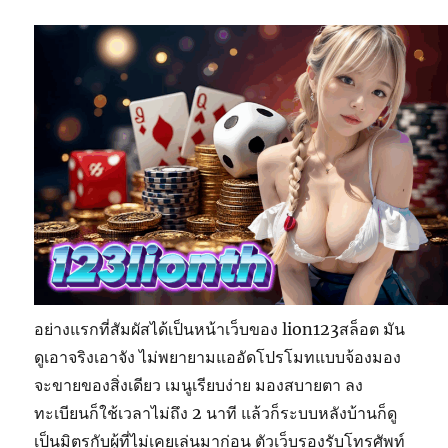
อย่างแรกที่สัมผัสได้เป็นหน้าเว็บของ lion123สล็อต มัน
ดูเอาจริงเอาจัง ไม่พยายามแออัดโปรโมทแบบจ้องมอง
จะขายของสิ่งเดียว เมนูเรียบง่าย มองสบายตา ลง
ทะเบียนก็ใช้เวลาไม่ถึง 2 นาที แล้วก็ระบบหลังบ้านก็ดู
เป็นมิตรกับผู้ที่ไม่เคยเล่นมาก่อน ตัวเว็บรองรับโทรศัพท์