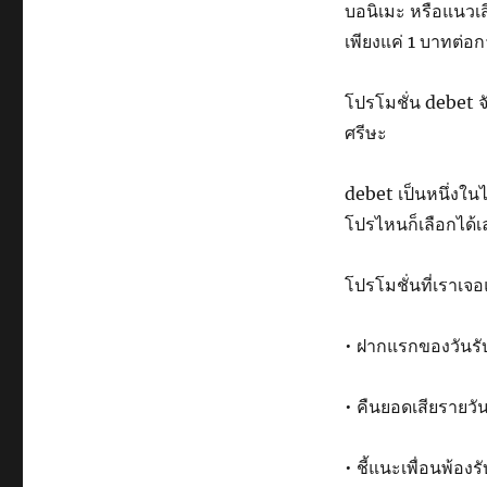
บอนิเมะ หรือแนวเสี
เพียงแค่ 1 บาทต่อ
โปรโมชั่น debet จั
ศรีษะ
debet เป็นหนึ่งในไม
โปรไหนก็เลือกได้เล
โปรโมชั่นที่เราเจอแ
• ฝากแรกของวันรั
• คืนยอดเสียรายวั
• ชี้แนะเพื่อนพ้อ