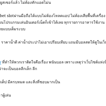
ด้ยูสเซอร์แล้ว ไม่ต้องทักแอดไม่น
ebet slotผ่านมือถือได้แบบไม่ต้องโหลดแอป ไม่ต้องเสียพื้นที่เครื่อง
บนโปรแกรมเล่นอินเตอร์เน็ตก็เข้าได้เลย ทุกรายการอาหารใช้งาน
ไทยแบบเต็มระบบ
ราคาน้ำดี ค่าน้ำประปาไม่เอาเปรียบเทียบ แถมมีบอลสดให้ดูในเว็
y
ที่ทำให้พวกเราติดใจคือเรื่อง พนันบอล เพราะเหตุว่าเว็บไซต์แห่งนี
่าจะเป็นบอลลีกเล็ก ลีก
เต็ป มีครบหมด และสิ่งที่ชอบมากเป็น
าผู้เล่น