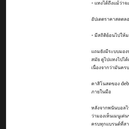
• แทงได้ถึงแม้ว่าจ
อัปเดตราคาสดตลอด
• มีสถิติย้อนไปให
แถมยังมีระบบมองบอ
สมัย ดูไปแทงไปได้
เนื่องจากว่ามันคร
คาสิโนสดของ debet
ภายในมือ
หลังจากพนันบอลไปส
ว่ามองเห็นเมนูเด่
ครบทุกแบรนด์ที่ส