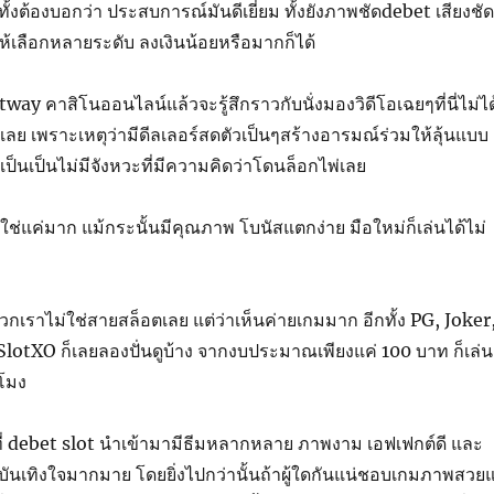
้งต้องบอกว่า ประสบการณ์มันดีเยี่ยม ทั้งยังภาพชัดdebet เสียงชัด
ะให้เลือกหลายระดับ ลงเงินน้อยหรือมากก็ได้
betway คาสิโนออนไลน์แล้วจะรู้สึกราวกับนั่งมองวิดีโอเฉยๆที่นี่ไม่ได
าเลย เพราะเหตุว่ามีดีลเลอร์สดตัวเป็นๆสร้างอารมณ์ร่วมให้ลุ้นแบบ
เป็นเป็นไม่มีจังหวะที่มีความคิดว่าโดนล็อกไพ่เลย
ใช่แค่มาก แม้กระนั้นมีคุณภาพ โบนัสแตกง่าย มือใหม่ก็เล่นได้ไม่
กเราไม่ใช่สายสล็อตเลย แต่ว่าเห็นค่ายเกมมาก อีกทั้ง PG, Joker
lotXO ก็เลยลองปั่นดูบ้าง จากงบประมาณเพียงแค่ 100 บาท ก็เล่น
วโมง
ี่ debet slot นำเข้ามามีธีมหลากหลาย ภาพงาม เอฟเฟกต์ดี และ
ันเทิงใจมากมาย โดยยิ่งไปกว่านั้นถ้าผู้ใดกันแน่ชอบเกมภาพสวย