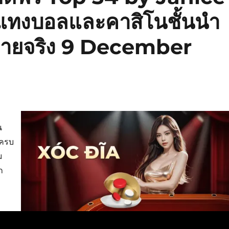
บแทงบอลและคาสิโนชั้นนำ
 จ่ายจริง 9 December
น
ตครบ
ม
ก