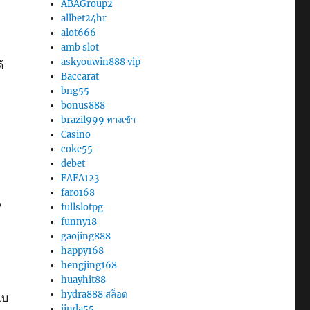
ABAGroup2
allbet24hr
alot666
amb slot
askyouwin888 vip
้
Baccarat
bng55
bonus888
brazil999 ทางเข้า
Casino
coke55
debet
FAFA123
faro168
,
fullslotpg
funny18
gaojing888
happy168
hengjing168
huayhit88
hydra888 สล็อต
แบ
jinda55