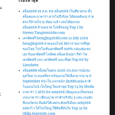
เรื่องล่าสุด
ผม
สล็อต168 19 ส.ค. 69 สล็อต168 เว็บเดียวครบ ทั้ง
สล็อตและบาคาร่า ฝากไม่ถึงร้อย ได้สอยตังแน่ จ่าย
ตรง กี่ล้านก็จ่าย คัดมาแล้ว เล่นได้ทุกเกม
สล็อต168 ห้ามพลาด โปรดีรออยู่ Top 2 by
Steven Tangtem168e.com
เครดิตฟรี hengjing168d.com 12 July 2569
ง
hengjing168 หวยออนไลน์ อัตราจ่ายมากที่สุด
ของไทย โปรโมชั่นเครดิตฟรี 100% กล่องสุ่มเฮง
เฮง รับเครดิตฟรี ไลฟ์สด สล็อต ยิงปลา กีฬา ไพ่
เครดิตฟรี แจก เครดิตฟรี เยอะที่สุด Top 66 by
Lieselotte
สล็อต888 สล็อตเว็บตรง 2026 ประสบการณ์เล่น
ยุคใหม่ ระบบเสถียร พร้อมเกมให้เลือกมากมาย 6
September 69 เว็บ แจกหนัก Jin888.asia คาสิ
โนออนไลน์ เว็บใหญ่ ใหม่ล่าสุด Top 74 by Sheila
บาคาร่า 7 AUG 69 sexy168 เปิดมุมมองใหม่ของ
g
เกมบาคาร่า เซียนบาคาร่าตัวจริงรับ 3 แสน เกมดัง
ฟีเจอร์ครบ สัมผัสโต๊ะสดระดับพรีเมียม sexy168
สมัครไว ได้โปรใหญ่ ใช้สิทธิ์ทันใจ Top 32 by
Otilia Sexy168c.com