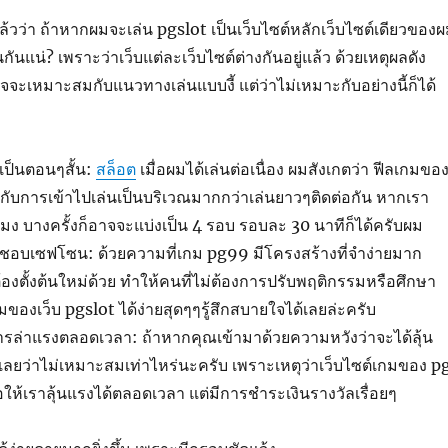
ล้วว่า ถ้าหากผมจะเล่น pgslot เป็นเว็บไซต์หลักเว็บไซต์เดียวของ
แน่? เพราะว่าเว็บแต่ละเว็บไซต์ต่างกันอยู่แล้ว ด้วยเหตุผลดัง
จจะเหมาะสมกับแนวทางเล่นแบบงี้ แต่ว่าไม่เหมาะกับอย่างนี้ก็ได้
เป็นตอนๆสั้น:
สล็อต
เมื่อผมได้เล่นต่อเนื่อง ผมสังเกตว่า ฟีลเกมขอ
ับการเข้าไปเล่นเป็นบริเวณมากกว่าเล่นยาวๆติดต่อกัน หากเรา
วโมง บางครั้งก็อาจจะแบ่งเป็น 4 รอบ รอบละ 30 นาทีก็ได้ครับผม
่ชอบเซฟโซน: ด้วยความที่เกม pg99 มีโครงสร้างที่จำง่ายมาก
องตั้งต้นใหม่ด้วย ทำให้คนที่ไม่ต้องการปรับพฤติกรรมหรือศึกษา
ของเว็บ pgslot ได้ง่ายสุดๆๆรู้สึกสบายใจได้เลยล่ะครับ
ารล่าแรงตลอดเวลา: ถ้าหากคุณเข้ามาด้วยความหวังว่าจะได้ลุ้น
ลยว่าไม่เหมาะสมเท่าไหร่นะครับ เพราะเหตุว่าเว็บไซต์เกมของ p
อให้เราลุ้นแรงได้ตลอดเวลา แต่มีการชำระเงินรางวัลเรื่อยๆ