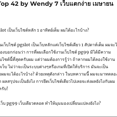
op 42 by Wendy 7 เว็บแตกง่าย เมษายน
ot เป็นเว็บไซต์หลัก 1 อาทิตย์เต็ม ผมได้อะไรบ้าง?
เว็บไซต์ pgslot เป็นเว็บหลักแค่เว็บไซต์เดียว 1 สัปดาห์เต็ม ผมจะไ
องบอกก่อนว่า การที่ผมเลือกใช้งานเว็บไซต์ pg99 มิได้มีความ
ไซต์นี้ที่สุดครับผม แต่ว่าผมต้องการรู้ว่า ถ้าหากผมได้ลองใช้งาน
ว็บ ไม่ว่าจะเป็นระบบต่างๆหรือเกมที่เปิดให้บริการ มันจะเป็น
้วผมจะได้อะไรบ้าง? ด้วยเหตุดังกล่าว ในบทความนี้ ผมจะมาทดลอ
า ผลสรุปจะเป็นยังไง การยึดเว็บไซต์เดียวไปเลยจะส่งผลยังไงกับผม
ครับ!
ว็บ pg99 เว็บเดียวตลอด ทำให้มุมมองเปลี่ยนแปลงยังไง?