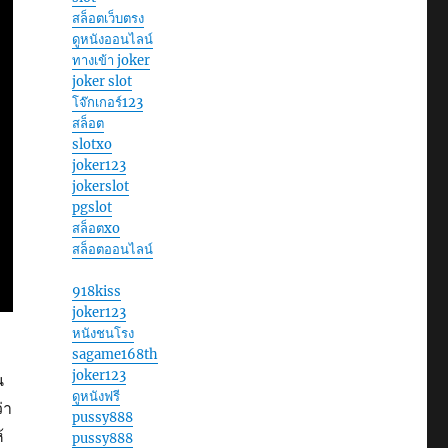
สล็อตเว็บตรง
ดูหนังออนไลน์
ทางเข้า joker
joker slot
โจ๊กเกอร์123
สล็อต
slotxo
joker123
jokerslot
pgslot
สล็อตxo
สล็อตออนไลน์
918kiss
joker123
หนังชนโรง
sagame168th
joker123
น
ดูหนังฟรี
่า
pussy888
้
pussy888