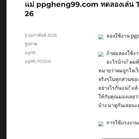
แม่ ppgheng99.com ทดลองเล่น T
26
เขียน
5 กุมภาพันธ์ 2026
ลองใช้งาน pgsl
เมื่อ
รูป
รูปภาพ
แบบ
หมวด
pg99
ถ้าผมลองใช้งาน
เรื่อง
หมู่
ป้าย
pg99
,
PGSlot
อะไรบ้าง? ผมต้
กำกับ
หมายว่าผมถูกใจเว็บ
จริงๆในทุกส่วนของเ
อย่างไรกันแน่? แล
ให้กับคุณมองเลยว่
บ้าง มาดูกันเลยนะ
การใช้แรงงานเ