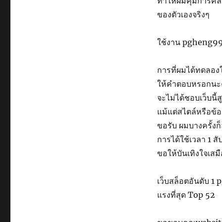
ทำให้ผมคุมการคลัง
ของตัวเองจริงๆ
ใช้งาน pgheng99 ม
การที่ผมได้ทดลองใ
ให้คำตอบหรอกนะครั
จะไม่ได้ชอบเว็บนี้
แม้แต่สไตล์หรือข
ขอรับ ผมบางครั้งก็อ
การได้ใช้เวลา 1 สัป
ขอให้บันเทิงใจเสม
เว็บสล็อตอันดับ 
แรงที่สุด Top 52