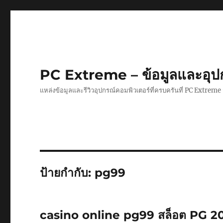
PC Extreme – ข้อมูลและอุป
แหล่งข้อมูลและรีวิวอุปกรณ์คอมพิวเตอร์ที่ครบครันที่ PC Extreme 
ป้ายกำกับ:
pg99
casino online pg99 สล็อต PG 2026 