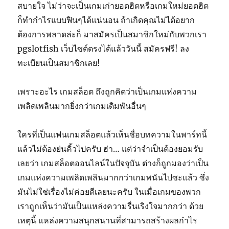
สบายใจ ไม่ว่าจะเป็นเกมเก่ายอดฮิตหรือเกมใหม่ยอดฮิต
ก็ทำกำไรแบบฟินๆได้แน่นอน ถ้าเกิดคุณไม่ได้อยาก
ต้องการพลาดล่ะก็ มาสมัครเป็นสมาชิกใหม่กับพวกเรา
pgslotfish เว็บไซต์ตรงได้แล้ววันนี้ สมัครฟรี! ลง
ทะเบียนเป็นสมาชิกเลย!
เพราะอะไร เกมสล็อต ถึงถูกคิดว่าเป็นเกมแห่งความ
เพลิดเพลินมากยิ่งกว่าเกมเดิมพันอื่นๆ
ใครที่เป็นแฟนเกมสล็อตแล้วเห็นชื่อบทความในพาร์ทนี้
แล้วไม่ต้องย่นคิ้วไปครับ ฮ่า… แต่ว่าจำเป็นต้องยอมรับ
เลยว่า เกมสล็อตออนไลน์ในปัจจุบัน ต่างก็ถูกมองว่าเป็น
เกมแห่งความเพลิดเพลินมากกว่าเกมพนันไปซะแล้ว ซึ่ง
มันไม่ใช่เรื่องไม่ค่อยดีเลยนะครับ ในเมื่อเกมของพวก
เราถูกเห็นว่ามันเป็นแหล่งความรื่นเริงใจมากกว่า ด้วย
เหตุนี้ แหล่งความสนุกสนานที่สามารถสร้างผลกำไร