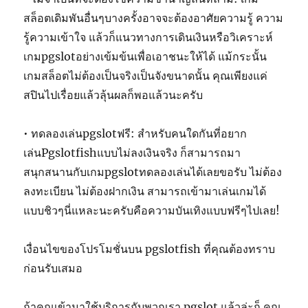
สล็อตเดิมพันอื่นๆบางครั้งอาจจะต้องอาศัยความรู้ ความ
รู้ความเข้าใจ แล้วก็แนวทางการเดินเงินหรือวิเคราะห์
เกมpgslotอย่างเข้มข้นเพื่อเอาชนะให้ได้ แม้กระนั้น
เกมสล็อตไม่ต้องเป็นจริงเป็นจังขนาดนั้น คุณเพียงแค่
สปินไปเรื่อยแล้วลุ้นผลก็พอแล้วนะครับ
• ทดลองเล่นpgslotฟรี: สำหรับคนใดกันที่อยาก
เล่นPgslotfishแบบไม่ลงเงินจริง ก็สามารถมา
สนุกสนานกับเกมpgslotทดลองเล่นได้เลยขอรับ ไม่ต้อง
ลงทะเบียน ไม่ต้องฝากเงิน สามารถเข้ามาเล่นเกมได้
แบบชิวๆนี่แหละนะครับคือความบันเทิงแบบฟรีๆไปเลย!
เงื่อนไขของโปรโมชั่นบน pgslotfish ที่คุณต้องทราบ
ก่อนรับเสมอ
ถ้าคุณเข้ามาใช้บริการกับพวกเรา pgslot แล้วล่ะก็ คุณ