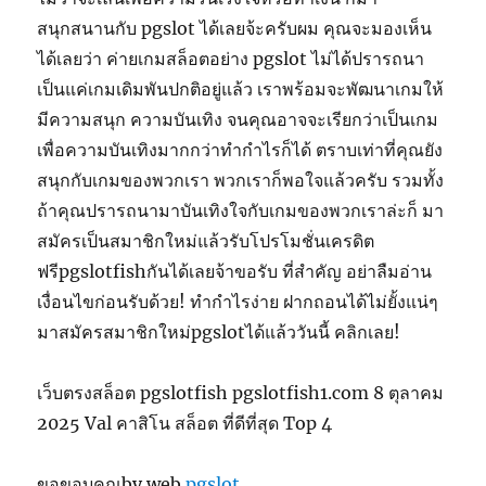
สนุกสนานกับ pgslot ได้เลยจ้ะครับผม คุณจะมองเห็น
ได้เลยว่า ค่ายเกมสล็อตอย่าง pgslot ไม่ได้ปรารถนา
เป็นแค่เกมเดิมพันปกติอยู่แล้ว เราพร้อมจะพัฒนาเกมให้
มีความสนุก ความบันเทิง จนคุณอาจจะเรียกว่าเป็นเกม
เพื่อความบันเทิงมากกว่าทำกำไรก็ได้ ตราบเท่าที่คุณยัง
สนุกกับเกมของพวกเรา พวกเราก็พอใจแล้วครับ รวมทั้ง
ถ้าคุณปรารถนามาบันเทิงใจกับเกมของพวกเราล่ะก็ มา
สมัครเป็นสมาชิกใหม่แล้วรับโปรโมชั่นเครดิต
ฟรีpgslotfishกันได้เลยจ้าขอรับ ที่สำคัญ อย่าลืมอ่าน
เงื่อนไขก่อนรับด้วย! ทำกำไรง่าย ฝากถอนได้ไม่ยั้งแน่ๆ
มาสมัครสมาชิกใหม่pgslotได้แล้ววันนี้ คลิกเลย!
เว็บตรงสล็อต pgslotfish pgslotfish1.com 8 ตุลาคม
2025 Val คาสิโน สล็อต ที่ดีที่สุด Top 4
ขอขอบคุณby web
pgslot