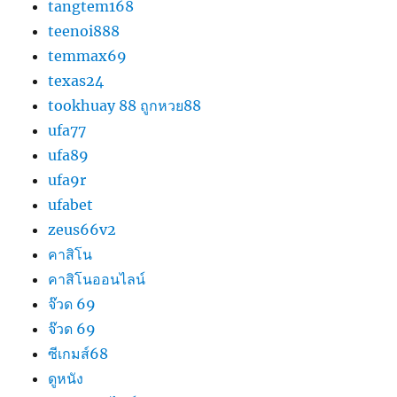
tangtem168
teenoi888
temmax69
texas24
tookhuay 88 ถูกหวย88
ufa77
ufa89
ufa9r
ufabet
zeus66v2
คาสิโน
คาสิโนออนไลน์
จ๊วด 69
จ๊วด 69
ซีเกมส์68
ดูหนัง