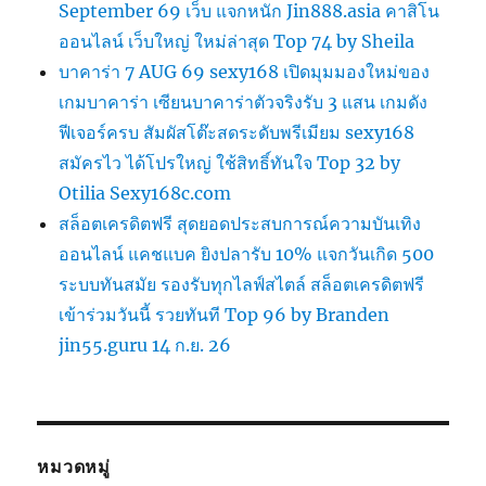
September 69 เว็บ แจกหนัก Jin888.asia คาสิโน
ออนไลน์ เว็บใหญ่ ใหม่ล่าสุด Top 74 by Sheila
บาคาร่า 7 AUG 69 sexy168 เปิดมุมมองใหม่ของ
เกมบาคาร่า เซียนบาคาร่าตัวจริงรับ 3 แสน เกมดัง
ฟีเจอร์ครบ สัมผัสโต๊ะสดระดับพรีเมียม sexy168
สมัครไว ได้โปรใหญ่ ใช้สิทธิ์ทันใจ Top 32 by
Otilia Sexy168c.com
สล็อตเครดิตฟรี สุดยอดประสบการณ์ความบันเทิง
ออนไลน์ แคชแบค ยิงปลารับ 10% แจกวันเกิด 500
ระบบทันสมัย รองรับทุกไลฟ์สไตล์ สล็อตเครดิตฟรี
เข้าร่วมวันนี้ รวยทันที Top 96 by Branden
jin55.guru 14 ก.ย. 26
หมวดหมู่