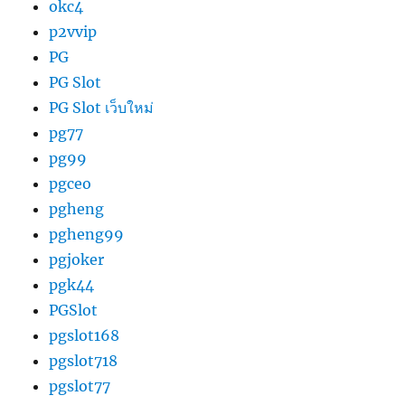
okc4
p2vvip
PG
PG Slot
PG Slot เว็บใหม่
pg77
pg99
pgceo
pgheng
pgheng99
pgjoker
pgk44
PGSlot
pgslot168
pgslot718
pgslot77