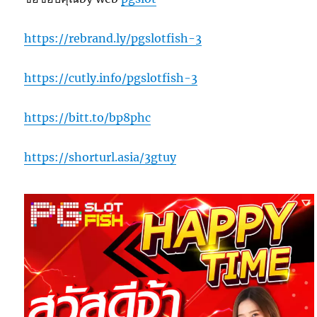
https://rebrand.ly/pgslotfish-3
https://cutly.info/pgslotfish-3
https://bitt.to/bp8phc
https://shorturl.asia/3gtuy