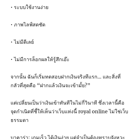
• ระบบใช้งานง่าย
• ภาพไลฟ์สดชัด
• ไม่มีดีเลย์
• ไม่มีการล็อกผลให้รู้สึกเอ๊ะ
จากนั้น ฉันก็เริ่มทดสอบฝากเงินจริงทีแรก… และสิ่งที่
กลัวที่สุดคือ “ฝากแล้วเงินจะเข้ามั้ย?”
แต่เปลี่ยนเป็นว่าเงินเข้าทันทีในไม่กี่วินาที ซึ่งเวลานี้คือ
จุดกำเนิดที่ชี้ให้เห็นว่าเว็บแห่งนี้ royal online ไม่ใช่เว็บ
ธรรมดา
บาคาร่า: เกมเร็ว ได้เงินง่าย แต่จำเป็นต้องทราบจังหวะ