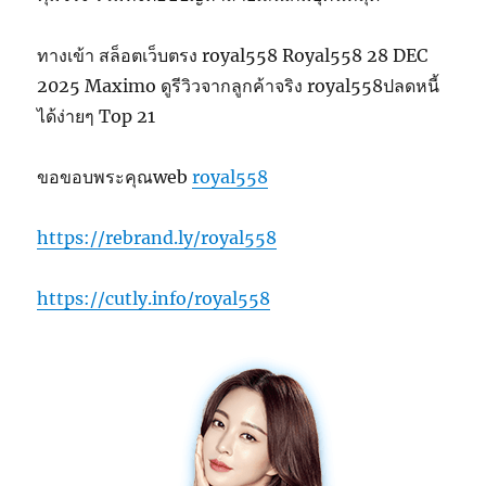
ทางเข้า สล็อตเว็บตรง royal558 Royal558 28 DEC
2025 Maximo ดูรีวิวจากลูกค้าจริง royal558ปลดหนี้
ได้ง่ายๆ Top 21
ขอขอบพระคุณweb
royal558
https://rebrand.ly/royal558
https://cutly.info/royal558