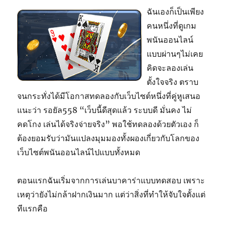
ฉันเองก็เป็นเพียง
คนหนึ่งที่ดูเกม
พนันออนไลน์
แบบผ่านๆไม่เคย
คิดจะลองเล่น
ตั้งใจจริง ตราบ
จนกระทั่งได้มีโอกาสทดลองกับเว็บไซต์หนึ่งที่คู่หูเสนอ
แนะว่า รอยัล558 “เว็บนี้ดีสุดแล้ว ระบบดี มั่นคง ไม่
คดโกง เล่นได้จริงจ่ายจริง” พอใช้ทดลองด้วยตัวเอง ก็
ต้องยอมรับว่ามันแปลงมุมมองทั้งผองเกี่ยวกับโลกของ
เว็บไซต์พนันออนไลน์ไปแบบทั้งหมด
ตอนแรกฉันเริ่มจากการเล่นบาคาร่าแบบทดสอบ เพราะ
เหตุว่ายังไม่กล้าฝากเงินมาก แต่ว่าสิ่งที่ทำให้จับใจตั้งแต่
ทีแรกคือ