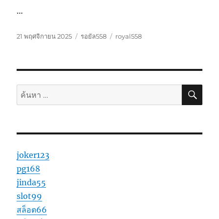
…
เขียน
หมวด
ป้าย
21 พฤศจิกายน 2025
รอยัล558
royal558
เมื่อ
หมู่
กำกับ
ค้นห
ค้นหา:
joker123
pg168
jinda55
slot99
สล็อต66