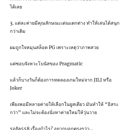
ได้เลย
3. แต่ละค่ายมีคุณลักษณะเด่นแตกต่าง ทำให้เล่นได้สนุก
กว่าเดิม
ผมถูกใจหมุนสล็อต PG เพราะเหตุว่าภาพสวย
แต่ชอบจังหวะโบนัสของ Pragmatic
แล้วก็บางวันก็ต้องการทดลองเกมใหม่จาก JILI หรือ
Joker
เพียงพอมีหลายค่ายให้เลือกในยูสเดียว มันทำให้ “อิสระ
กว่า” และไม่จะต้องนั่งหาค่ายใหม่ให้วุ่นวาย
รอยัล558 เรื่องกำไร? อยากบอกตรงๆว่า…