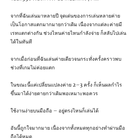
จากที่ฉันเล่นมาหลายปี จุดเด่นของการเล่นหลายค่าย
เป็นโอกาสแตกมากมายกว่าเดิม เนื่องจากแต่ละค่ายมี
เรทแตกต่างกัน ช่วงไหนค่ายไหนกำลังจ่าย ก็สลับไปเล่น
ได้ในทันที
จากเมื่อก่อนที่ฉันเล่นค่ายเดียวจนกระทั่งครั้งคราวพบ
ช่วงที่เกมไม่ค่อยแตก
ในขณะนี้แค่เปลี่ยนแปลงค่าย 2–3 ครั้ง ก็เห็นผลกำไร
ขึ้นมาได้ง่ายดายกว่าเดิมพอเหมาะพอควร
ใช้งานง่ายบนมือถือ – อยู่ตรงไหนก็เล่นได้
อันนี้ถูกใจมากมาย เนื่องจากทั้งหมดทุกอย่างทำผ่านมือ
ถือได้หมด