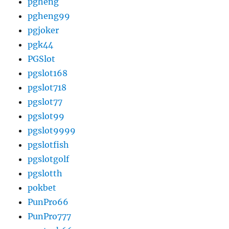
pgheng
pgheng99
pgjoker
pgk44
PGSlot
pgslot168
pgslot718
pgslot77
pgslot99
pgslot9999
pgslotfish
pgslotgolf
pgslotth
pokbet
PunPro66
PunPro777