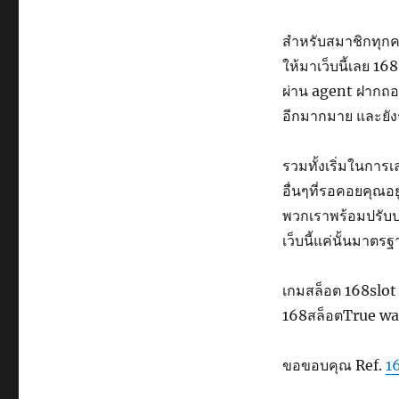
สำหรับสมาชิกทุกค
ให้มาเว็บนี้เลย 1
ผ่าน agent ฝากถอน
อีกมากมาย และยัง
รวมทั้งเริ่มในการเ
อื่นๆที่รอคอยคุณอย
พวกเราพร้อมปรับป
เว็บนี้แค่นั้นมาตรฐ
เกมสล็อต 168slot 
168สล็อตTrue wa
ขอขอบคุณ Ref.
1