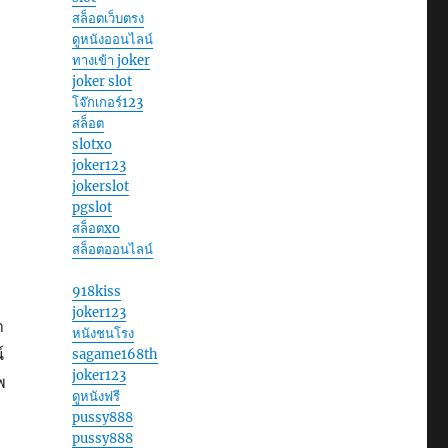
สล็อตเว็บตรง
ดูหนังออนไลน์
ทางเข้า joker
joker slot
โจ๊กเกอร์123
สล็อต
slotxo
joker123
jokerslot
pgslot
สล็อตxo
สล็อตออนไลน์
918kiss
joker123
า
หนังชนโรง
์
sagame168th
joker123
พ
ดูหนังฟรี
pussy888
pussy888