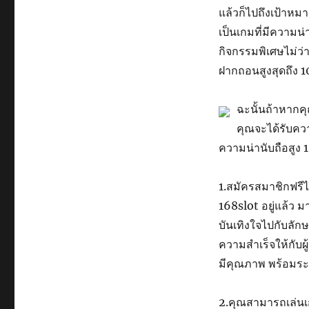
แล้วก็ไปถึงเป้าหม
เป็นเกมที่มีความน
กิจกรรมพิเศษไม่ว่
ฝากถอนสูงสุดถึง 1
ฉะนั้นถ้าหากคุ
คุณจะได้รับควา
ความน่านับถือสูง
1.สมัครสมาชิกฟรีไ
168slot อยู่แล้ว ม
บันเทิงใจไปกับลัก
ความสำเร็จให้กับผู
มีคุณภาพ พร้อมระบ
2.คุณสามารถเล่นเก