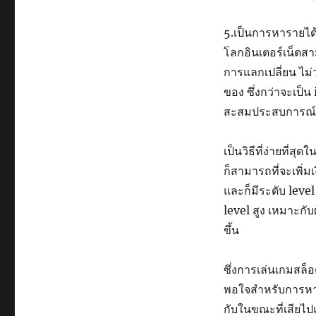
5.เป็นการหารายได้
โลกอินเตอร์เน็ตสา
การแลกเปลี่ยน ไม
ของ ซึ่งกว่าจะเป็
สะสมประสบการณ์ถึ
เป็นวิธีที่ง่ายที่สุ
ก็สามารถที่จะเพิ่ม
และก็มีระดับ leve
level สูง เหมาะกับ
ขึ้น
ซึ่งการเล่นเกมสล
พอใจสำหรับการหาเง
กับในขณะที่เสียไ