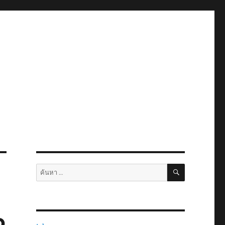
ค้นหา
ค้นหา:
p