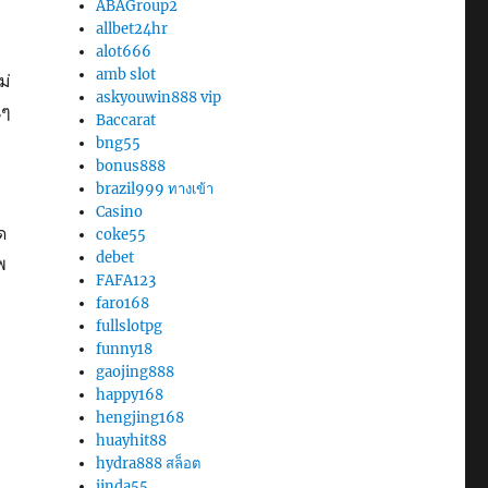
ABAGroup2
allbet24hr
alot666
amb slot
ม่
askyouwin888 vip
นๆ
Baccarat
bng55
bonus888
brazil999 ทางเข้า
Casino
ด
coke55
debet
พ
FAFA123
faro168
fullslotpg
funny18
gaojing888
happy168
hengjing168
huayhit88
hydra888 สล็อต
jinda55