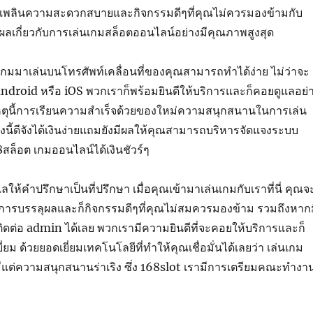
เพลินความสะดวกสบายและกิจกรรมดีๆที่คุณไม่ควรมองข้ามกับ
ผลเกี่ยวกับการเล่นเกมสล็อตออนไลน์อย่างมีคุณภาพสูงสุด
กมมาเล่นบนโทรศัพท์เคลื่อนที่ของคุณสามารถทำได้ง่าย ไม่ว่าจะ
ndroid หรือ iOS พวกเราก็พร้อมยินดีให้บริการและก็คอยดูแลอย่
้วยเหตุนี้การเรียนความสำเร็จด้วยของใหม่ความสนุกสนานในการเล่น
งนี้ดีจังได้เงินง่ายแถมยังมีผลให้คุณสามารถบริหารจัดแจงระบบ
สล็อต เกมออนไลน์ได้เงินชัวร์ๆ
ให้คำปรึกษาเป็นที่ปรึกษา เมื่อคุณเข้ามาเล่นเกมกับเราที่นี่ คุณจ
ยมการบรรลุผลและก็กิจกรรมดีๆที่คุณไม่สมควรมองข้าม รวมถึงหาก
ิดต่อ admin ได้เลย พวกเรามีความยินดีที่จะคอยให้บริการและก็
่ยม ด้วยยอดเยี่ยมเทคโนโลยีที่ทำให้คุณเชื่อมั่นได้เลยว่า เล่นเกม
่มีแต่ความสนุกสนานร่าเริง ซึ่ง 168slot เรามีการเตรียมคณะทำงา