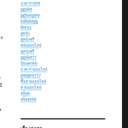
บาคาร่า168
pgslot
pgheng99
fullslotpg
live22
ดูหนัง
าง
ดูหนังฟรี
หนังออนไลน์
ดูหนังฟรี
pgslot77
ปั่นแตก66
บาคาร่าออนไลน์
punpro777
ะ
ซื้อหวยออนไลน์
มี
หวยออนไลน์
สล็อต
สล็อต168
น