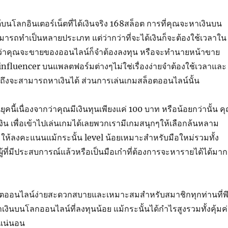
บนโลกอินเตอร์เน็ตที่ได้เงินจริง 168สล็อต การที่คุณจะหาเงินบน
มารถทำเป็นหลายประเภท แต่ว่ากว่าที่จะได้เงินก็จะต้องใช้เวลาใน
่ว่าคุณจะขายของออนไลน์ก็จำต้องลงทุน หรือจะทำนายหน้าขาย
น influencer บนแพลตฟอร์มต่างๆไม่ใช่เรื่องง่ายจำต้องใช้เวลาและ
งจะสามารถหาเงินได้ ส่วนการเล่นเกมสล็อตออนไลน์นั้น
ดในยุคนี้เนื่องจากว่าคุณมีเงินทุนเพียงแค่ 100 บาท หรือน้อยกว่านั้น ค
เงิน เพื่อเข้าไปเล่นเกมได้เลยพวกเรามีเกมสนุกๆให้เลือกล้นหลาม
l ให้ลงคะแนนแม้กระนั้น level น้อยเหมาะสำหรับมือใหม่รวมทั้ง
ผู้ที่มีประสบการณ์แล้วหรือเป็นมือเก๋าที่ต้องการจะหารายได้ได้มาก
็อตออนไลน์ง่ายสะดวกสบายและเหมาะสมสำหรับสมาชิกทุกท่านที่พ
ินบนโลกออนไลน์ที่ลงทุนน้อย แม้กระนั้นได้กำไรสูงรวมทั้งคุ้มค
ปแน่นอน