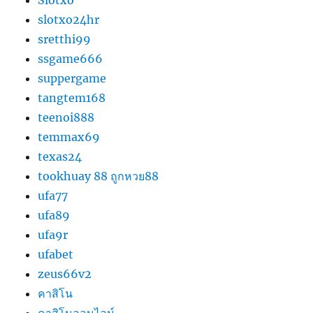
Slotxo
slotxo24hr
sretthi99
ssgame666
suppergame
tangtem168
teenoi888
temmax69
texas24
tookhuay 88 ถูกหวย88
ufa77
ufa89
ufa9r
ufabet
zeus66v2
คาสิโน