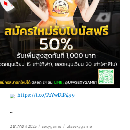
https://t.co/P1YwDlP499
…
เขียน
หมวด
ป้าย
2 ธันวาคม 2025
sexygame
ufasexygame