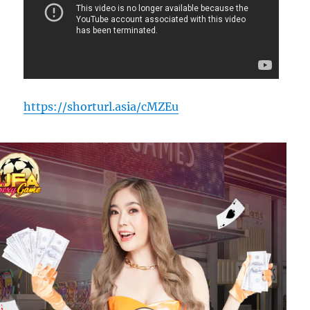
https://shorturl.asia/cMZEu