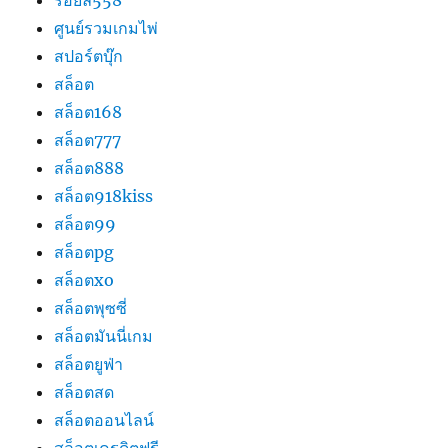
รอยัล558
ศูนย์รวมเกมไพ่
สปอร์ตบุ๊ก
สล็อต
สล็อต168
สล็อต777
สล็อต888
สล็อต918kiss
สล็อต99
สล็อตpg
สล็อตxo
สล็อตพุซซี่
สล็อตมันนี่เกม
สล็อตยูฟ่า
สล็อตสด
สล็อตออนไลน์