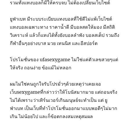
รวมทั้งแทงบอลก็มีให้ครบจบ ไม่ต้องเปลี่ยนเว็บไซต์
ยูฟ่าเบท มีระบบระเบียบแทงบอลที่ใช้ดีไม่แพ้เว็บไซต์
แทงบอลเฉพาะทาง ราคาน้ำดี มีบอลสดให้มอง มีสถิติ
วิเคราะห์ แล้วก็แทงได้ทั้งยังบอลลำพัง บอลสเต็ป รวมถึง
กีฬาอื่นๆอย่างบาส มวย เทนนิส และอีสปอร์ต
โปรโมชั่นของ ufasexygame ไม่ใช่แค่ตัวเลขสวยๆแต่
ให้จริง ถอนง่าย ข้อแม้ไม่หลอก
ผมไม่ใช่คนถูกใจรับโปรมั่วๆด้วยเหตุว่าเคยเจอ
เว็บsexygameที่กล่าวว่าให้โบนัสมากมาย แต่ถอนจริง
ไม่ได้เพราะว่าเทิร์นเวอร์เกินมนุษย์จะทำเป็น แต่ ยู
ฟ่าเบท เป็นเว็บที่ทำโปรโมชั่นออกมาแบบพอดีๆไม่มาก
เกิน ไม่น้อยไป และก็ข้อตกลงสมเหตุสมผล