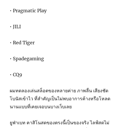
• Pragmatic Play
• JILI
• Red Tiger
• Spadegaming
• CQ9
ผมทดลองเล่นสล็อตของหลายค่าย ภาพลื่น เสียงชัด
โบนัสเข้าไว ที่สำคัญเป็นไม่พบอาการค้างหรือโหลด
นานแบบที่เคยเจอบนบางเว็บเลย
ยูฟ่าเบท คาสิโนสดของตรงนี้เป็นของจริง ไลฟ์สดไม่