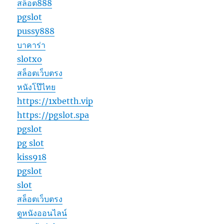
สล็อต888
pgslot
pussy888
บาคาร่า
slotxo
สล็อตเว็บตรง
หนังโป๊ไทย
https://1xbetth.vip
https://pgslot.spa
pgslot
pg slot
kiss918
pgslot
slot
สล็อตเว็บตรง
ดูหนังออนไลน์