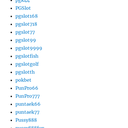
pgk44
PGSlot
pgslot168
pgslot718
pgslot77
pgslot99
pgslot9999
pgslotfish
pgslotgolf
pgslotth
pokbet
PunPro66
PunPro777
puntaek66
puntaek77
Pussy888