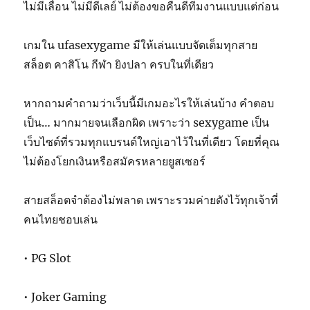
ไม่มีเลื่อน ไม่มีดีเลย์ ไม่ต้องขอคืนดีทีมงานแบบแต่ก่อน
เกมใน ufasexygame มีให้เล่นแบบจัดเต็มทุกสาย
สล็อต คาสิโน กีฬา ยิงปลา ครบในที่เดียว
หากถามคำถามว่าเว็บนี้มีเกมอะไรให้เล่นบ้าง คำตอบ
เป็น… มากมายจนเลือกผิด เพราะว่า sexygame เป็น
เว็บไซต์ที่รวมทุกแบรนด์ใหญ่เอาไว้ในที่เดียว โดยที่คุณ
ไม่ต้องโยกเงินหรือสมัครหลายยูสเซอร์
สายสล็อตจำต้องไม่พลาด เพราะรวมค่ายดังไว้ทุกเจ้าที่
คนไทยชอบเล่น
• PG Slot
• Joker Gaming