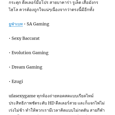
กระตุก ดีลเลอร์มือโปร สายบาคาร่า รูเล็ต เสือมังกร
ไฮโล ควรต้องถูกใจแน่ๆเนื่องจากว่าตรงนี้มีอีกทั้ง
ยูฟ่าเบท
• SA Gaming
• Sexy Baccarat
• Evolution Gaming
• Dream Gaming
• Ezugi
ufasexygame ทุกห้องถ่ายทอดสดแบบเรียลไทม์
ประสิทธิภาพชัดระดับ HD ดีลเลอร์สวย และก็แจกไพ่ไม่
เร่งไม่ช้า ทำให้พวกเรามีเวลาคิดแบบไม่กดดัน สายกีฬา