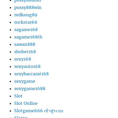
pussy888fun
pussy888win
redkong89
rockstar66
sagame168
sagame168th
sawan888
sbobet168
sexy168
sexyauto168
sexybaccarat168
sexygame
sexygame1688
Slot
Slot Online
Slotgame666 เข้าสู่ระบบ