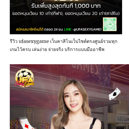
รีวิว ufasexygame เว็บคาสิโนเว็บไซต์ตรงศูนย์รวมทุก
เกมไว้ครบ เล่นง่าย จ่ายจริง บริการแบบมืออาชีพ