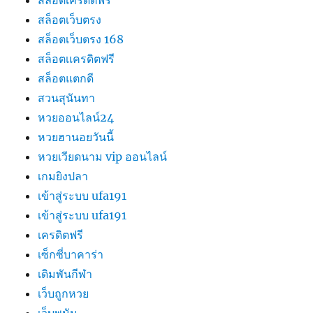
สล็อตเครดิตฟรี
สล็อตเว็บตรง
สล็อตเว็บตรง 168
สล็อตเเครดิตฟรี
สล็อตแตกดี
สวนสุนันทา
หวยออนไลน์24
หวยฮานอยวันนี้
หวยเวียดนาม vip ออนไลน์
เกมยิงปลา
เข้าสู่ระบบ ufa191
เข้าสู่ระบบ ufa191
เครดิตฟรี
เซ็กซี่บาคาร่า
เดิมพันกีฬา
เว็บถูกหวย