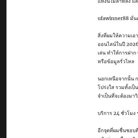
แห่งนี้ไม่ล้าหลัง
ufawinner88 มั่น
สิ่งที่ผมให้ความเอ
ออนไลน์ในปี 2026 ท
เล่น ทำให้การฝาก-
หรือข้อมูลรั่วไหล
นอกเหนือจากนั้น การ
โปร่งใส รวมทั้งเป็
จำเป็นที่จะต้องมา
บริการ 24 ชั่วโมง 
อีกจุดที่ผมชื่นชอบ