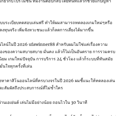
ยเกี่ยวกับโปรโมชั่น ทีมงานตอบกลับโดยทันทีแล้วก็ช่วยแก้ปัญหา
ะบบระเบียบทดสอบเล่นฟรี ทำให้ผมสามารถทดลองเกมใหม่ๆหรือ
งทุนจริง เพิ่มจังหวะชนะแล้วก็ลดการเสี่ยงได้มากขึ้น
ไลน์ในปี 2026 ufawinner88 สำหรับผมไม่ใช่แค่เรื่องความ
รื่องของความสบายสบาย มั่นคง แล้วก็ไม่เป็นอันตราย การรวมครบ
ิยม เกมใหม่ปัจจุบัน การบริการ 24 ชั่วโมง แล้วก็ระบบที่ทันสมัย
ั่นใจทุกครั้งที่เล่น
องหาคาสิโนออนไลน์ที่ครบวงจรในปี 2026 ผมชี้แนะให้ทดลองเล่น
ณจะสัมผัสถึงประสบการณ์ที่ไม่ซ้ำใคร
่านเอเย่นต์ เล่นไม่มีอย่างน้อย ถอนไวใน 30 วินาที