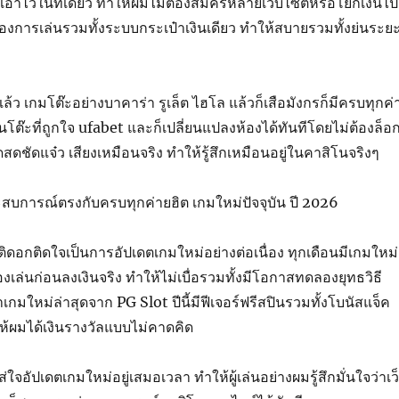
เอาไว้ในที่เดียว ทำให้ผมไม่ต้องสมัครหลายเว็บไซต์หรือโยกเงินไป
องการเล่นรวมทั้งระบบกระเป๋าเงินเดียว ทำให้สบายรวมทั้งย่นระย
ว เกมโต๊ะอย่างบาคาร่า รูเล็ต ไฮโล แล้วก็เสือมังกรก็มีครบทุกค่
โต๊ะที่ถูกใจ ufabet และก็เปลี่ยนแปลงห้องได้ทันทีโดยไม่ต้องล็อ
ดชัดแจ๋ว เสียงเหมือนจริง ทำให้รู้สึกเหมือนอยู่ในคาสิโนจริงๆ
บการณ์ตรงกับครบทุกค่ายฮิต เกมใหม่ปัจจุบัน ปี 2026
มติดอกติดใจเป็นการอัปเดตเกมใหม่อย่างต่อเนื่อง ทุกเดือนมีเกมใหม
เล่นก่อนลงเงินจริง ทำให้ไม่เบื่อรวมทั้งมีโอกาสทดลองยุทธวิธี
าเกมใหม่ล่าสุดจาก PG Slot ปีนี้มีฟีเจอร์ฟรีสปินรวมทั้งโบนัสแจ็ค
ห้ผมได้เงินรางวัลแบบไม่คาดคิด
ใจอัปเดตเกมใหม่อยู่เสมอเวลา ทำให้ผู้เล่นอย่างผมรู้สึกมั่นใจว่าเว