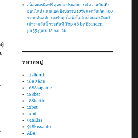
สล็อตเครดิตฟรี สุดยอดประสบการณ์ความบันเทิง
ออนไลน์ แคชแบค ยิงปลารับ 10% แจกวันเกิด 500
ระบบทันสมัย รองรับทุกไลฟ์สไตล์ สล็อตเครดิตฟรี
เข้าร่วมวันนี้ รวยทันที Top 96 by Branden
jin55.guru 14 ก.ย. 26
ู้
าย
หมวดหมู่
123lionth
168 สล็อต
่
1688sagame
188bet
188betth
1xbet
1xbit
918Kiss
918kissauto
ม
ABA