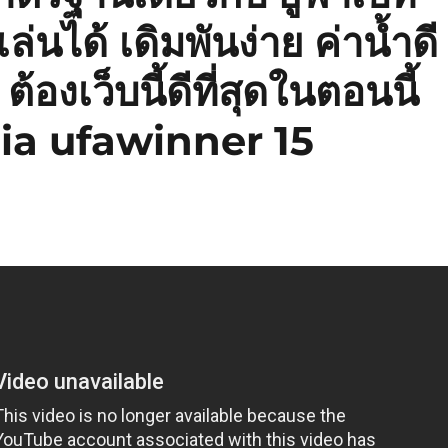
ล่นได้ เดิมพันง่าย ค่าน้ำดี
งเว็บนี้ดีที่สุดในตอนนี้
ia ufawinner 15