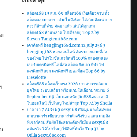
เรื่องล่าสุด
ะ
สล็อต168 19 ส.ค. 69 สล็อต168 เว็บเดียวครบ ทั้ง
สล็อตและบาคาร่า ฝากไม่ถึงร้อย ได้สอยตังแน่ จ่าย
ตรง กี่ล้านก็จ่าย คัดมาแล้ว เล่นได้ทุกเกม
สล็อต168 ห้ามพลาด โปรดีรออยู่ Top 2 by
าย
Steven Tangtem168e.com
ก
เครดิตฟรี hengjing168d.com 12 July 2569
hengjing168 หวยออนไลน์ อัตราจ่ายมากที่สุด
ของไทย โปรโมชั่นเครดิตฟรี 100% กล่องสุ่มเฮง
เฮง รับเครดิตฟรี ไลฟ์สด สล็อต ยิงปลา กีฬา ไพ่
เครดิตฟรี แจก เครดิตฟรี เยอะที่สุด Top 66 by
Lieselotte
สล็อต888 สล็อตเว็บตรง 2026 ประสบการณ์เล่น
่ๆ
ยุคใหม่ ระบบเสถียร พร้อมเกมให้เลือกมากมาย 6
September 69 เว็บ แจกหนัก Jin888.asia คาสิ
โนออนไลน์ เว็บใหญ่ ใหม่ล่าสุด Top 74 by Sheila
บาคาร่า 7 AUG 69 sexy168 เปิดมุมมองใหม่ของ
เกมบาคาร่า เซียนบาคาร่าตัวจริงรับ 3 แสน เกมดัง
ฟีเจอร์ครบ สัมผัสโต๊ะสดระดับพรีเมียม sexy168
็บ
สมัครไว ได้โปรใหญ่ ใช้สิทธิ์ทันใจ Top 32 by
Otilia Sexy168c.com