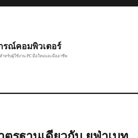
กรณ์คอมพิวเตอร์
สำหรับผู้ใช้งาน PC มือใหม่และมืออาชีพ
ตรฐานเดียวกับ ยูฟ่าเบท