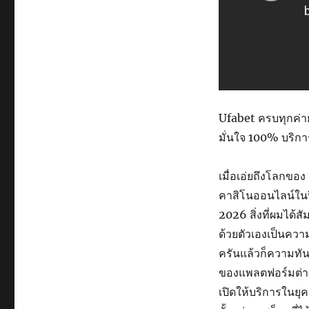
Ufabet ครบทุกค่าย
มั่นใจ 100% บริกา
เมื่อเอ่ยถึงโลกของ
คาสิโนออนไลน์ในป
2026 สิ่งที่ผมได้สั
ด้วยตัวเองเป็นคว
ครันแล้วก็ความทั
ของแพลตฟอร์มต่าง
เปิดให้บริการในยุคน