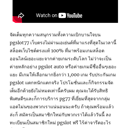
จัดเต็มทุกความสนุกรวมทั้งความเบิกบานใจบน
pgslot77 เว็บตรงไม่ผ่านเอเย่นต์ที่มาแรงที่สุดในเวลานี้
สล็อตเว็บไซต์ตรงแท้ 100% ที่มาพร้อมเกมสล็อต
ออนไลน์เยอะแยะจากค่ายเกมระดับโลก ไม่ว่าจะเป็น
ค่ายหลักอย่าง pgslot auto หรือค่ายเกมมีชื่ออื่นๆเยอะ
แยะ มีเกมให้เลือกมากยิ่งกว่า 1,000 เกม รับประกันเกม
pgslot แตกหนักแตกจริง โปรโมชั่นและก็กิจกรรมจัด
เต็มอีกด้วยยังไม่หมดเท่านี้ครับผม คุณจะได้รับสิทธิ
พิเศษดีๆและก็การบริการ pg77 ที่เยี่ยมที่สุดจากกลุ่ม
แอดไม่นของพวกเราแน่นอนนะครับ ถ้าคุณพร้อมแล้ว
ล่ะก็ สมัครเป็นสมาชิกใหม่กับพวกเราได้แล้ววันนี้ ลง
ทะเบียนเป็นสมาชิกใหม่ pgslot ฟรี ไร้ค่าจารีตอะไร