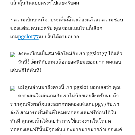
แล้วลุ้นกันแบบตรงๆไปเลยครับผม
• ความเบิกบานใจ: ประเด็นนี้ก็จะต้องแล้วแต่ความชอบ
ของแต่ละคนนะครับ คุณชอบแบบไหนก็เลือก
เกม
pgslot77
แบบงั้นได้ตามอยาก
ลงทะเบียนเป็นสมาชิกใหม่กับเรา pgslot77 ได้แล้ว
วันนี้! เต็มที่กับเกมสล็อตยอดนิยมเยอะมาก ทดสอบ
เล่นฟรีได้ทันที!
แม้คุณอ่านมาถึงตรงนี้ เรา pgslot บอกเลยว่า คุณ
คงจะสนใจเล่นเกมกับเราไม่น้อยเลยจ๊ะครับผม ถ้า
หากคุณพึงพอใจและอยากทดลองเล่นเกมpg77กับเรา
ล่ะก็ สามารถเริ่มต้นที่โหมดทดลองเล่นฟรีก่อนได้ใน
ทันที คุณจะเห็นได้เลยว่า การใช้แรงงานในโหมด
ทดลองเล่นฟรีนั้นมีจุดเด่นเยอะมากมากมายก่ายกองแค่