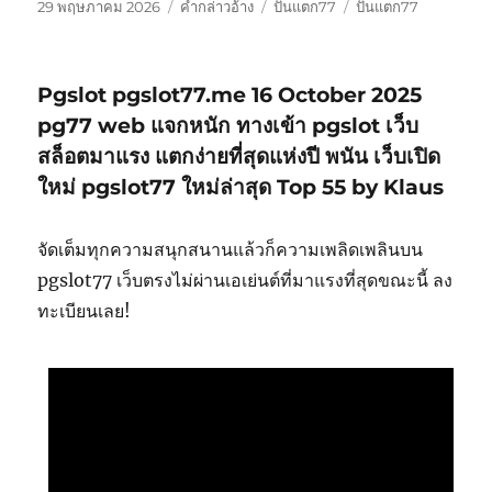
เขียน
รูป
หมวด
ป้าย
29 พฤษภาคม 2026
คำกล่าวอ้าง
ปั่นแตก77
ปั่นแตก77
เมื่อ
แบบ
หมู่
กำกับ
เรื่อง
Pgslot pgslot77.me 16 October 2025
pg77 web แจกหนัก ทางเข้า pgslot เว็บ
สล็อตมาแรง แตกง่ายที่สุดแห่งปี พนัน เว็บเปิด
ใหม่ pgslot77 ใหม่ล่าสุด Top 55 by Klaus
จัดเต็มทุกความสนุกสนานแล้วก็ความเพลิดเพลินบน
pgslot77 เว็บตรงไม่ผ่านเอเย่นต์ที่มาแรงที่สุดขณะนี้ ลง
ทะเบียนเลย!