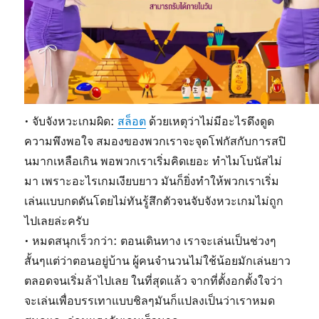
• จับจังหวะเกมผิด:
สล็อต
ด้วยเหตุว่าไม่มีอะไรดึงดูด
ความพึงพอใจ สมองของพวกเราจะจุดโฟกัสกับการสปิ
นมากเหลือเกิน พอพวกเราเริ่มคิดเยอะ ทำไมโบนัสไม่
มา เพราะอะไรเกมเงียบยาว มันก็ยิ่งทำให้พวกเราเริ่ม
เล่นแบบกดดันโดยไม่ทันรู้สึกตัวจนจับจังหวะเกมไม่ถูก
ไปเลยล่ะครับ
• หมดสนุกเร็วกว่า: ตอนเดินทาง เราจะเล่นเป็นช่วงๆ
สั้นๆแต่ว่าตอนอยู่บ้าน ผู้คนจำนวนไม่ใช้น้อยมักเล่นยาว
ตลอดจนเริ่มล้าไปเลย ในที่สุดแล้ว จากที่ตั้งอกตั้งใจว่า
จะเล่นเพื่อบรรเทาแบบชิลๆมันก็แปลงเป็นว่าเราหมด