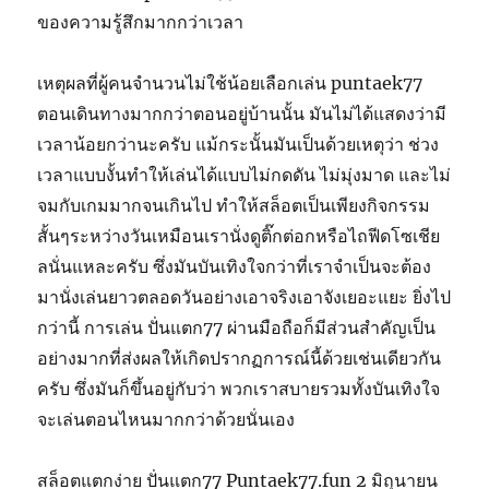
ของความรู้สึกมากกว่าเวลา
เหตุผลที่ผู้คนจำนวนไม่ใช้น้อยเลือกเล่น puntaek77
ตอนเดินทางมากกว่าตอนอยู่บ้านนั้น มันไม่ได้แสดงว่ามี
เวลาน้อยกว่านะครับ แม้กระนั้นมันเป็นด้วยเหตุว่า ช่วง
เวลาแบบงั้นทำให้เล่นได้แบบไม่กดดัน ไม่มุ่งมาด และไม่
จมกับเกมมากจนเกินไป ทำให้สล็อตเป็นเพียงกิจกรรม
สั้นๆระหว่างวันเหมือนเรานั่งดูติ๊กต่อกหรือไถฟีดโซเชีย
ลนั่นแหละครับ ซึ่งมันบันเทิงใจกว่าที่เราจำเป็นจะต้อง
มานั่งเล่นยาวตลอดวันอย่างเอาจริงเอาจังเยอะแยะ ยิ่งไป
กว่านี้ การเล่น ปั่นแตก77 ผ่านมือถือก็มีส่วนสำคัญเป็น
อย่างมากที่ส่งผลให้เกิดปรากฏการณ์นี้ด้วยเช่นเดียวกัน
ครับ ซึ่งมันก็ขึ้นอยู่กับว่า พวกเราสบายรวมทั้งบันเทิงใจ
จะเล่นตอนไหนมากกว่าด้วยนั่นเอง
สล็อตแตกง่าย ปั่นแตก77 Puntaek77.fun 2 มิถุนายน