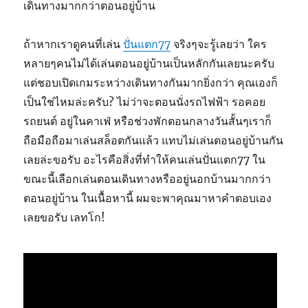
เดินทางมากกว่าตอนอยู่บ้าน
ถ้าหากเราดูคนที่เล่น
ปั่นแตก77
จริงๆจะรู้เลยว่า ใคร
หลายๆคนไม่ได้เล่นตอนอยู่บ้านเป็นหลักกันเลยนะครับ
แต่ชอบเปิดเกมระหว่างเดินทางกันมากยิ่งกว่า คุณเองก็
เป็นใช่ไหมล่ะครับ? ไม่ว่าจะตอนนั่งรถไฟฟ้า รอคอย
รถยนต์ อยู่ในคาเฟ่ หรือช่วงพักตอนกลางวันสั้นๆเราก็
ถือมือถือมาเล่นสล็อตกันแล้ว แทบไม่เล่นตอนอยู่บ้านกัน
เลยล่ะขอรับ อะไรคือสิ่งที่ทำให้คนเล่นปั่นแตก77 ใน
ขณะนี้เลือกเล่นตอนเดินทางหรืออยู่นอกบ้านมากกว่า
ตอนอยู่บ้าน ในเนื้อหานี้ ผมจะพาคุณมาหาคำตอบเอง
เลยขอรับ เลทโก!