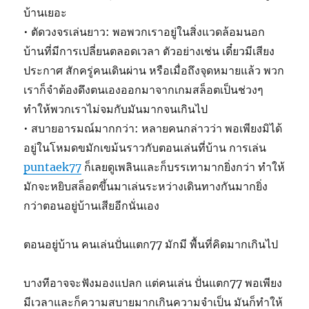
บ้านเยอะ
• ตัดวงจรเล่นยาว: พอพวกเราอยู่ในสิ่งแวดล้อมนอก
บ้านที่มีการเปลี่ยนตลอดเวลา ตัวอย่างเช่น เดี๋ยวมีเสียง
ประกาศ สักครู่คนเดินผ่าน หรือเมื่อถึงจุดหมายแล้ว พวก
เราก็จำต้องดึงตนเองออกมาจากเกมสล็อตเป็นช่วงๆ
ทำให้พวกเราไม่จมกับมันมากจนเกินไป
• สบายอารมณ์มากกว่า: หลายคนกล่าวว่า พอเพียงมิได้
อยู่ในโหมดขมักเขม้นราวกับตอนเล่นที่บ้าน การเล่น
puntaek77
ก็เลยดูเพลินและก็บรรเทามากยิ่งกว่า ทำให้
มักจะหยิบสล็อตขึ้นมาเล่นระหว่างเดินทางกันมากยิ่ง
กว่าตอนอยู่บ้านเสียอีกนั่นเอง
ตอนอยู่บ้าน คนเล่นปั่นแตก77 มักมี พื้นที่คิดมากเกินไป
บางทีอาจจะฟังมองแปลก แต่คนเล่น ปั่นแตก77 พอเพียง
มีเวลาและก็ความสบายมากเกินความจำเป็น มันก็ทำให้