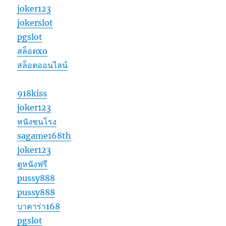
joker123
jokerslot
pgslot
สล็อตxo
สล็อตออนไลน์
918kiss
joker123
หนังชนโรง
sagame168th
joker123
ดูหนังฟรี
pussy888
pussy888
บาคาร่า168
pgslot