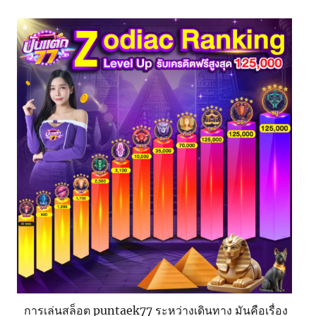
การเล่นสล็อต puntaek77 ระหว่างเดินทาง มันคือเรื่อง