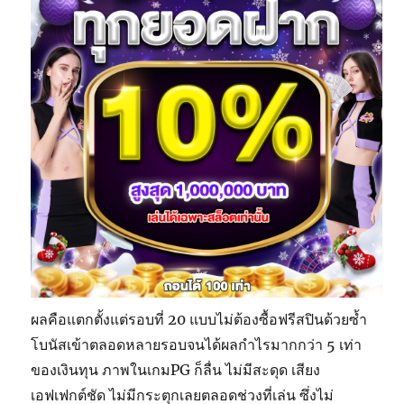
ผลคือแตกตั้งแต่รอบที่ 20 แบบไม่ต้องซื้อฟรีสปินด้วยซ้ำ
โบนัสเข้าตลอดหลายรอบจนได้ผลกำไรมากกว่า 5 เท่า
ของเงินทุน ภาพในเกมPG ก็ลื่น ไม่มีสะดุด เสียง
เอฟเฟกต์ชัด ไม่มีกระตุกเลยตลอดช่วงที่เล่น ซึ่งไม่