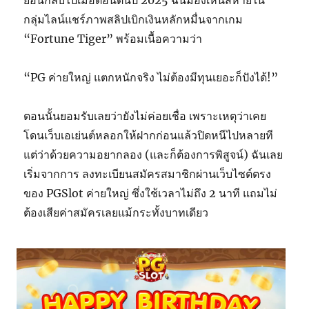
ย้อนกลับไปเมื่อตอนต้นปี 2025 ฉันมองเห็นสหายใน
กลุ่มไลน์แชร์ภาพสลิปเบิกเงินหลักหมื่นจากเกม
“Fortune Tiger” พร้อมเนื้อความว่า
“PG ค่ายใหญ่ แตกหนักจริง ไม่ต้องมีทุนเยอะก็ปังได้!”
ตอนนั้นยอมรับเลยว่ายังไม่ค่อยเชื่อ เพราะเหตุว่าเคย
โดนเว็บเอเย่นต์หลอกให้ฝากก่อนแล้วปิดหนีไปหลายที
แต่ว่าด้วยความอยากลอง (และก็ต้องการพิสูจน์) ฉันเลย
เริ่มจากการ ลงทะเบียนสมัครสมาชิกผ่านเว็บไซต์ตรง
ของ PGSlot ค่ายใหญ่ ซึ่งใช้เวลาไม่ถึง 2 นาที แถมไม่
ต้องเสียค่าสมัครเลยแม้กระทั้งบาทเดียว