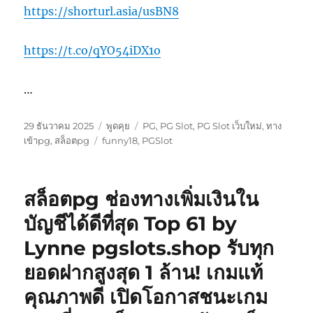
https://shorturl.asia/usBN8
https://t.co/qYO54iDX1o
…
เขียน
รูป
หมวด
29 ธันวาคม 2025
พูดคุย
PG
,
PG Slot
,
PG Slot เว็บใหม่
,
ทาง
เมื่อ
ป้าย
แบบ
หมู่
เข้าpg
,
สล็อตpg
funny18
,
PGSlot
กำกับ
เรื่อง
สล็อตpg ช่องทางเพิ่มเงินใน
บัญชีได้ดีที่สุด Top 61 by
Lynne pgslots.shop รับทุก
ยอดฝากสูงสุด 1 ล้าน! เกมแท้
คุณภาพดี เปิดโอกาสชนะเกม