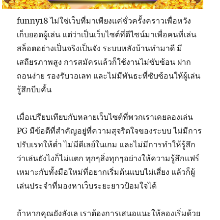
funny18 ไม่ใช่เว็บที่มาเพียงแค่ชั่วครั้งคราวเพื่อหวัง
เก็บยอดผู้เล่น แต่ว่าเป็นเว็บไซต์ที่ดีไซน์มาเพื่อคนที่เล่น
สล็อตอย่างเป็นจริงเป็นจัง ระบบหลังบ้านทำมาดี มี
เสถียรภาพสูง การสมัครแล้วก็ใช้งานไม่ซับซ้อน ฝาก
ถอนง่าย รองรับวอเลท และไม่มีพันธะที่ซับซ้อนให้ผู้เล่น
รู้สึกบีบคั้น
เมื่อเปรียบเทียบกับหลายเว็บไซต์ที่พวกเราเคยลองเล่น
PG มีข้อดีที่สำคัญอยู่ที่ความสุจริตใจของระบบ ไม่มีการ
ปรับเรทให้ต่ำ ไม่มีดีเลย์ในเกม และไม่มีการทำให้รู้สึก
ว่าเล่นยังไงก็ไม่แตก ทุกๆสิ่งทุกๆอย่างให้ความรู้สึกแฟร์
เหมาะกับทั้งมือใหม่ที่อยากเริ่มต้นแบบไม่เสี่ยง แล้วก็ผู้
เล่นประจำที่มองหาเว็บระยะยาวป้อมใจได้
ถ้าหากคุณยังลังเล เราต้องการเสนอแนะให้ลองเริ่มด้วย