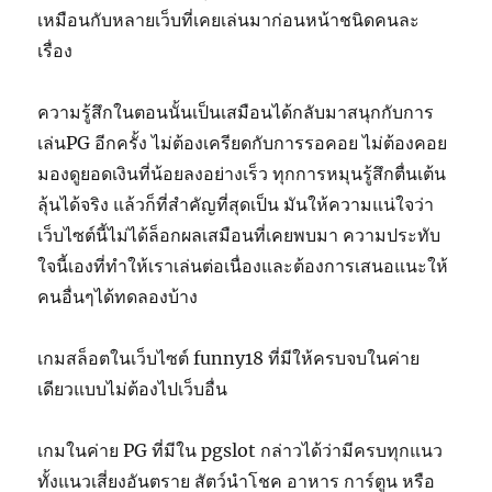
เหมือนกับหลายเว็บที่เคยเล่นมาก่อนหน้าชนิดคนละ
เรื่อง
ความรู้สึกในตอนนั้นเป็นเสมือนได้กลับมาสนุกกับการ
เล่นPG อีกครั้ง ไม่ต้องเครียดกับการรอคอย ไม่ต้องคอย
มองดูยอดเงินที่น้อยลงอย่างเร็ว ทุกการหมุนรู้สึกตื่นเต้น
ลุ้นได้จริง แล้วก็ที่สำคัญที่สุดเป็น มันให้ความแน่ใจว่า
เว็บไซต์นี้ไม่ได้ล็อกผลเสมือนที่เคยพบมา ความประทับ
ใจนี้เองที่ทำให้เราเล่นต่อเนื่องและต้องการเสนอแนะให้
คนอื่นๆได้ทดลองบ้าง
เกมสล็อตในเว็บไซต์ funny18 ที่มีให้ครบจบในค่าย
เดียวแบบไม่ต้องไปเว็บอื่น
เกมในค่าย PG ที่มีใน pgslot กล่าวได้ว่ามีครบทุกแนว
ทั้งแนวเสี่ยงอันตราย สัตว์นำโชค อาหาร การ์ตูน หรือ