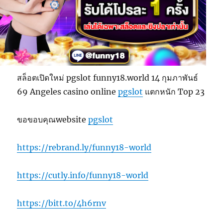
สล็อตเปิดใหม่ pgslot funny18.world 14 กุมภาพันธ์
69 Angeles casino online
pgslot
แตกหนัก Top 23
ขอขอบคุณwebsite
pgslot
https://rebrand.ly/funny18-world
https://cutly.info/funny18-world
https://bitt.to/4h6rnv