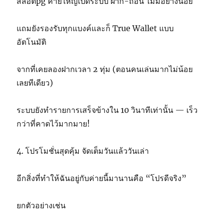
สล็อตpg ค่ายใหญ่เปิดระบบ ฝาก-ถอน ไม่มีอย่างน้อย
แถมยังรองรับทุกแบงค์และก็ True Wallet แบบ
อัตโนมัติ
จากที่เคยลองฝากเวลา 2 ทุ่ม (ตอนคนเล่นมากไม่น้อย
เลยทีเดียว)
ระบบยังทำรายการเสร็จข้างใน 10 วินาทีเท่านั้น — เร็ว
กว่าที่คาดไว้มากมาย!
4. โปรโมชั่นสุดคุ้ม จัดเต็มวันแล้ววันเล่า
อีกสิ่งที่ทำให้ฉันอยู่กับค่ายนี้มานานคือ “โปรดีจริง”
ยกตัวอย่างเช่น