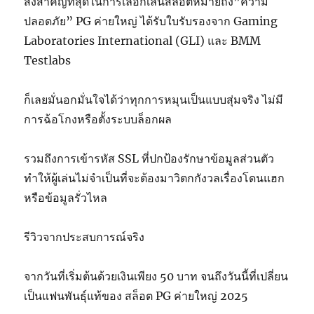
สิ่งสำคัญที่สุดในการเลือกเล่นสล็อตหมายถึง”ความ
ปลอดภัย” PG ค่ายใหญ่ ได้รับใบรับรองจาก Gaming
Laboratories International (GLI) และ BMM
Testlabs
ก็เลยมั่นอกมั่นใจได้ว่าทุกการหมุนเป็นแบบสุ่มจริง ไม่มี
การฉ้อโกงหรือตั้งระบบล็อกผล
รวมถึงการเข้ารหัส SSL ที่ปกป้องรักษาข้อมูลส่วนตัว
ทำให้ผู้เล่นไม่จำเป็นที่จะต้องมาวิตกกังวลเรื่องโดนแฮก
หรือข้อมูลรั่วไหล
รีวิวจากประสบการณ์จริง
จากวันที่เริ่มต้นด้วยเงินเพียง 50 บาท จนถึงวันนี้ที่เปลี่ยน
เป็นแฟนพันธุ์แท้ของ สล็อต PG ค่ายใหญ่ 2025