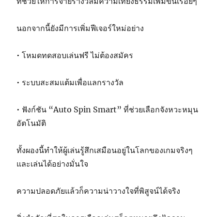
ที่ช่วยให้การจ่ายรางวัลมีความเที่ยงธรรมเพิ่มขึ้นเรื่อยๆ
นอกจากนี้ยังมีการเพิ่มฟีเจอร์ใหม่อย่าง
• โหมดทดสอบเล่นฟรี ไม่ต้องสมัคร
• ระบบสะสมแต้มเพื่อแลกรางวัล
• ฟังก์ชัน “Auto Spin Smart” ที่ช่วยเลือกจังหวะหมุน
อัตโนมัติ
ทั้งผองนี้ทำให้ผู้เล่นรู้สึกเสมือนอยู่ในโลกของเกมจริงๆ
และเล่นได้อย่างมั่นใจ
ความปลอดภัยแล้วก็ความน่าวางใจที่พิสูจน์ได้จริง