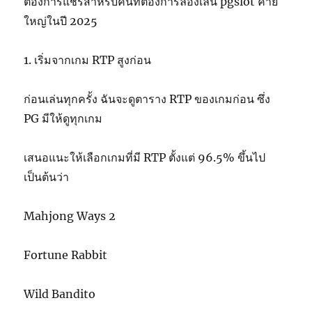
ต้องการแชร์สำหรับคนที่ต้องการลองเล่น pgslot ค่าย
ใหญ่ในปี 2025
1. เริ่มจากเกม RTP สูงก่อน
ก่อนเล่นทุกครั้ง ฉันจะดูตาราง RTP ของเกมก่อน ซึ่ง
PG มีให้ดูทุกเกม
เสนอแนะให้เลือกเกมที่มี RTP ตั้งแต่ 96.5% ขึ้นไป
เป็นต้นว่า
Mahjong Ways 2
Fortune Rabbit
Wild Bandito