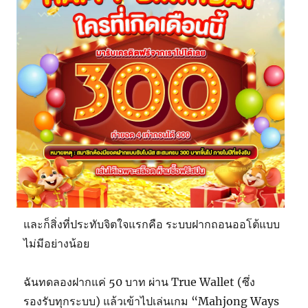
และก็สิ่งที่ประทับจิตใจแรกคือ ระบบฝากถอนออโต้แบบ
ไม่มีอย่างน้อย
ฉันทดลองฝากแค่ 50 บาท ผ่าน True Wallet (ซึ่ง
รองรับทุกระบบ) แล้วเข้าไปเล่นเกม “Mahjong Ways