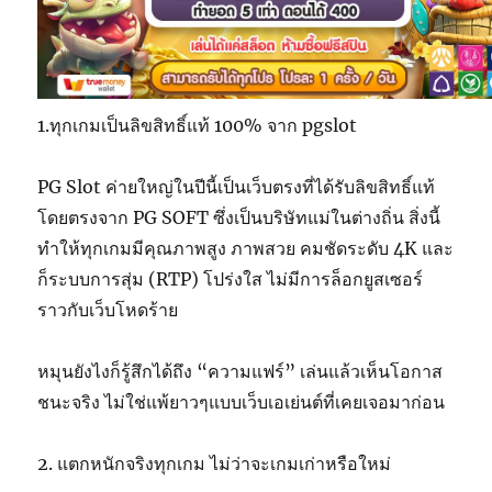
1.ทุกเกมเป็นลิขสิทธิ์แท้ 100% จาก pgslot
PG Slot ค่ายใหญ่ในปีนี้เป็นเว็บตรงที่ได้รับลิขสิทธิ์แท้
โดยตรงจาก PG SOFT ซึ่งเป็นบริษัทแม่ในต่างถิ่น สิ่งนี้
ทำให้ทุกเกมมีคุณภาพสูง ภาพสวย คมชัดระดับ 4K และ
ก็ระบบการสุ่ม (RTP) โปร่งใส ไม่มีการล็อกยูสเซอร์
ราวกับเว็บโหดร้าย
หมุนยังไงก็รู้สึกได้ถึง “ความแฟร์” เล่นแล้วเห็นโอกาส
ชนะจริง ไม่ใช่แพ้ยาวๆแบบเว็บเอเย่นต์ที่เคยเจอมาก่อน
2. แตกหนักจริงทุกเกม ไม่ว่าจะเกมเก่าหรือใหม่