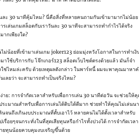
ันละ 30 นาทีคุ้มไหม? นี่คือสิ่งที่หลายคนถามกันเข้ามามากไม่น้อย
 การเล่นเกมสล็อตกับเราวันละ 30 นาทีจะสามารถทำกำไรได้จริง
้มากเพียงใด?
ไม่น้อยที่เข้ามาเล่นเกม joker123 ย่อมมุ่งหวังโอกาสในการทำเงิ
ยิ่งมาใช้บริการกับ โจ๊กเกอร์123 สล็อตเว็บไซต์ตรงด้วยแล้ว มันก็จำ
งใช่ไหมล่ะครับ ด้วยเหตุผลดังกล่าว ในพาร์ทนี้ ผมจะพาคุณมาหา
ันเลยว่า จะสามารถทำเป็นจริงไหม?
่าย: การจำกัดเวลาสำหรับเพื่อการเล่น 30 นาทีต่อวัน จะช่วยให้ค
ะมาณสำหรับเพื่อการเล่นได้ดิบได้ดีมาก ช่วยทำให้คุณไม่เล่นน
พลินจนถึงเกินงบประมาณที่ตั้บเอาไว้ หลายคนไม่ได้ตั้งเวลาสำหรับ
เรื่อยๆจนกระทั่งในที่สุดเสียทุนหรือกำไรทั้งปวงได้ การจำกัดเวลา
ายทุนน้อยควบคุมงบเจริญขึ้นด้วย