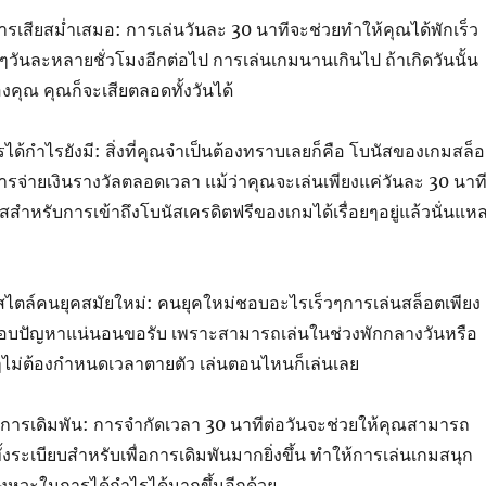
ารเสียสม่ำเสมอ: การเล่นวันละ 30 นาทีจะช่วยทำให้คุณได้พักเร็ว
นๆวันละหลายชั่วโมงอีกต่อไป การเล่นเกมนานเกินไป ถ้าเกิดวันนั้น
ของคุณ คุณก็จะเสียตลอดทั้งวันได้
ด้กำไรยังมี: สิ่งที่คุณจำเป็นต้องทราบเลยก็คือ โบนัสของเกมสล็
ารจ่ายเงินรางวัลตลอดเวลา แม้ว่าคุณจะเล่นเพียงแค่วันละ 30 นาท
าสสำหรับการเข้าถึงโบนัสเครดิตฟรีของเกมได้เรื่อยๆอยู่แล้วนั่นแห
สไตล์คนยุคสมัยใหม่: คนยุคใหม่ชอบอะไรเร็วๆการเล่นสล็อตเพียง
ตอบปัญหาแน่นอนขอรับ เพราะสามารถเล่นในช่วงพักกลางวันหรือ
ๆไม่ต้องกำหนดเวลาตายตัว เล่นตอนไหนก็เล่นเลย
นการเดิมพัน: การจำกัดเวลา 30 นาทีต่อวันจะช่วยให้คุณสามารถ
งระเบียบสำหรับเพื่อการเดิมพันมากยิ่งขึ้น ทำให้การเล่นเกมสนุก
ังหวะในการได้กำไรได้มากขึ้นอีกด้วย