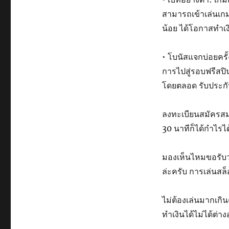
สามารถเข้าเล่นเกมไ
น้อย ได้โอกาสทำเง
• โบนัสแจกบ่อยครั
การไปสู่รอบฟรีสปิ
โดยตลอด รับประกัน
ลงทะเบียนสมัครสมาช
30 นาทีก็ได้กำไร
มองเห็นไหมขอรับว่
ล่ะครับ การเล่นส
ไม่ต้องเล่นมากเก
ทำเงินได้ไม่ได้ต่