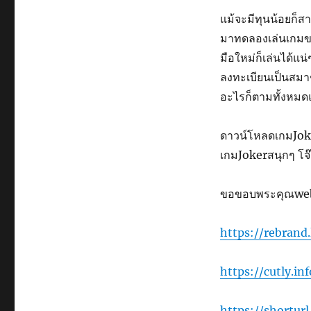
แม้จะมีทุนน้อยก็ส
มาทดลองเล่นเกมของ
มือใหม่ก็เล่นได้แ
ลงทะเบียนเป็นสมาช
อะไรก็ตามทั้งหมด
ดาวน์โหลดเกมJoke
เกมJokerสนุกๆ โ
ขอขอบพระคุณw
https://rebrand
https://cutly.i
https://shortur