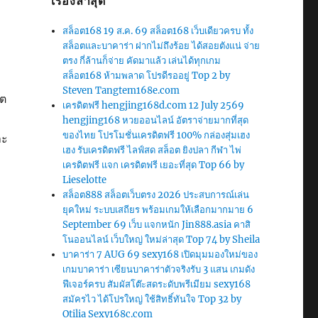
เรื่องล่าสุด
สล็อต168 19 ส.ค. 69 สล็อต168 เว็บเดียวครบ ทั้ง
สล็อตและบาคาร่า ฝากไม่ถึงร้อย ได้สอยตังแน่ จ่าย
ตรง กี่ล้านก็จ่าย คัดมาแล้ว เล่นได้ทุกเกม
สล็อต168 ห้ามพลาด โปรดีรออยู่ Top 2 by
Steven Tangtem168e.com
อต
เครดิตฟรี hengjing168d.com 12 July 2569
ี
hengjing168 หวยออนไลน์ อัตราจ่ายมากที่สุด
ของไทย โปรโมชั่นเครดิตฟรี 100% กล่องสุ่มเฮง
ละ
เฮง รับเครดิตฟรี ไลฟ์สด สล็อต ยิงปลา กีฬา ไพ่
เครดิตฟรี แจก เครดิตฟรี เยอะที่สุด Top 66 by
Lieselotte
สล็อต888 สล็อตเว็บตรง 2026 ประสบการณ์เล่น
ยุคใหม่ ระบบเสถียร พร้อมเกมให้เลือกมากมาย 6
September 69 เว็บ แจกหนัก Jin888.asia คาสิ
โนออนไลน์ เว็บใหญ่ ใหม่ล่าสุด Top 74 by Sheila
บาคาร่า 7 AUG 69 sexy168 เปิดมุมมองใหม่ของ
เกมบาคาร่า เซียนบาคาร่าตัวจริงรับ 3 แสน เกมดัง
ฟีเจอร์ครบ สัมผัสโต๊ะสดระดับพรีเมียม sexy168
สมัครไว ได้โปรใหญ่ ใช้สิทธิ์ทันใจ Top 32 by
Otilia Sexy168c.com